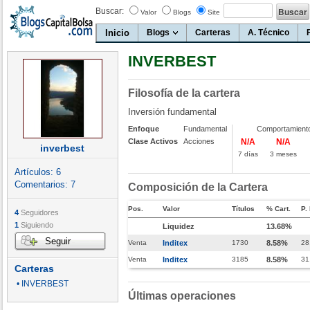
Buscar:
Valor
Blogs
Site
Inicio
Blogs
Carteras
A. Técnico
INVERBEST
Filosofía de la cartera
Inversión fundamental
Enfoque
Fundamental
Comportamient
Clase Activos
Acciones
N/A
N/A
inverbest
7 días
3 meses
Artículos:
6
Comentarios:
7
Composición de la Cartera
Pos.
Valor
Títulos
% Cart.
P.
4
Seguidores
1
Siguiendo
Liquidez
13.68%
Seguir
Venta
Inditex
1730
8.58%
28
Venta
Inditex
3185
8.58%
31
Carteras
• INVERBEST
Últimas operaciones