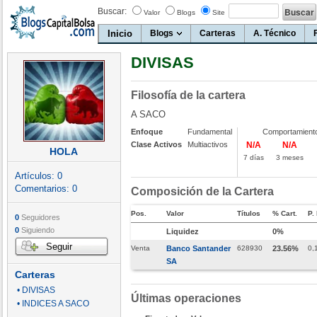
Buscar:
Valor
Blogs
Site
Inicio
Blogs
Carteras
A. Técnico
DIVISAS
Filosofía de la cartera
A SACO
Enfoque
Fundamental
Comportamient
Clase Activos
Multiactivos
N/A
N/A
HOLA
7 días
3 meses
Artículos:
0
Comentarios:
0
Composición de la Cartera
Pos.
Valor
Títulos
% Cart.
P.
0
Seguidores
0
Siguiendo
Liquidez
0%
Seguir
Venta
Banco Santander
628930
23.56%
0,
SA
Carteras
• DIVISAS
Últimas operaciones
• INDICES A SACO