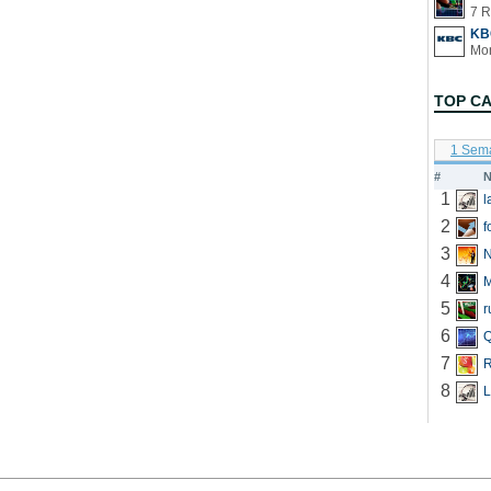
7 R
KB
TOP C
1 Sem
#
N
1
2
f
3
N
4
5
r
6
Q
7
R
8
L