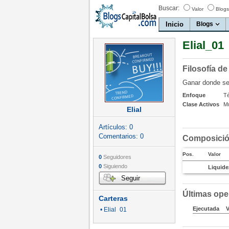
Buscar:
Valor
Blogs
Inicio
Blogs
Elial_01
Filosofía de
Ganar donde s
Enfoque
T
Clase Activos
Mu
Elial
Artículos:
0
Comentarios:
0
Composición
Pos.
Valor
0
Seguidores
0
Siguiendo
Liquide
Seguir
Últimas ope
Carteras
Ejecutada
V
• Elial_01