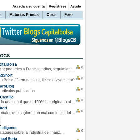
Acceda a su cuenta
Regístrese
Ayuda
s
Materias Primas
Otros
Foro
LOGS
italBolsa
0
Enviar paquetes a Francia: tarifas, seguimiento y ventajas destacadas
ngShort
0
la Bolsa, “fuera de los índices se vive mejor”
varoBlog
0
 artículos publicados
Castillo
0
Se da una señal que el 100% ha originado alzas en las bolsas
tori
0
4 Señales que sugieren un mal comienzo del 3T de la economía EEUU
telligence
0
Los ciberataques sobre la industria de finanzas se han duplicado este año
uel Soria