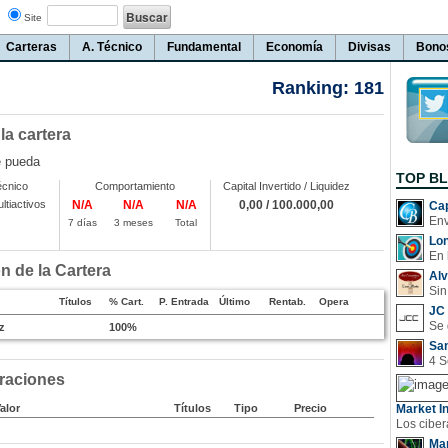
Site
Carteras
A. Técnico
Fundamental
Economía
Divisas
Bono
Ranking: 181
 la cartera
e pueda
TOP B
écnico
Comportamiento
Capital Invertido / Liquidez
ltiactivos
N/A
N/A
N/A
0,00 / 100.000,00
Cap
7 días
3 meses
Total
Lo
En 
 de la Cartera
Al
Sin
Títulos
% Cart.
P. Entrada
Último
Rentab.
Opera
JC 
z
100%
San
raciones
alor
Títulos
Tipo
Precio
Market In
Man