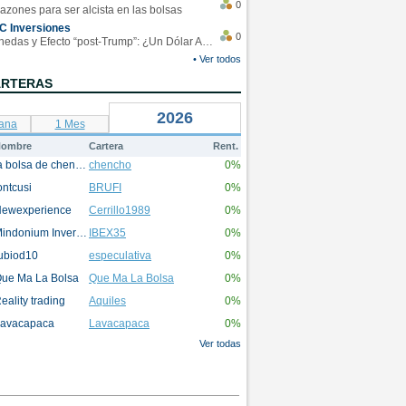
0
azones para ser alcista en las bolsas
C Inversiones
0
Monedas y Efecto “post-Trump”: ¿Un Dólar Americano operando en rangos?
• Ver todos
ARTERAS
2026
ana
1 Mes
ombre
Cartera
Rent.
la bolsa de chencho
chencho
0%
ontcusi
BRUFI
0%
ewexperience
Cerrillo1989
0%
Mindonium Inversions
IBEX35
0%
ubiod10
especulativa
0%
ue Ma La Bolsa
Que Ma La Bolsa
0%
eality trading
Aquiles
0%
avacapaca
Lavacapaca
0%
Ver todas