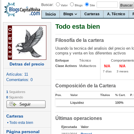
Buscar:
Valor
Blogs
Site
Inicio
Blogs
Carteras
A. Técnico
Todo esta bien
Filosofía de la cartera
Usando la tecnica del analisis del precio en l
compra y venta en los diferentes activos
Enfoque
Técnico
Comportamient
Detras del precio
Clase Activos
Multiactivos
N/A
N/A
7 días
3 meses
Artículos:
11
Comentarios:
0
Composición de la Cartera
1
Seguidores
Pos.
Valor
Títulos
% Cart.
P.
0
Siguiendo
Liquidez
100%
Seguir
Carteras
Últimas operaciones
• Todo esta bien
Ejecutada
Valor
Página personal