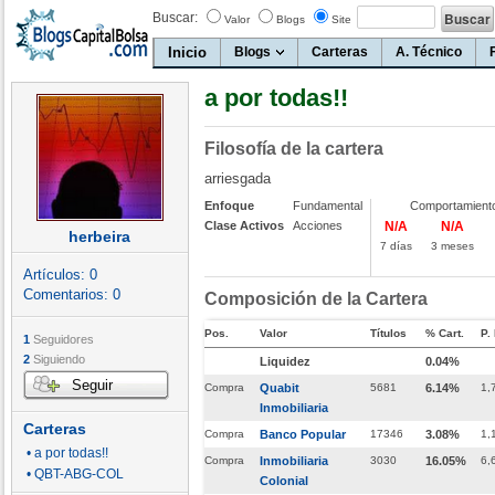
Buscar:
Valor
Blogs
Site
Inicio
Blogs
Carteras
A. Técnico
a por todas!!
Filosofía de la cartera
arriesgada
Enfoque
Fundamental
Comportamient
Clase Activos
Acciones
N/A
N/A
herbeira
7 días
3 meses
Artículos:
0
Comentarios:
0
Composición de la Cartera
Pos.
Valor
Títulos
% Cart.
P.
1
Seguidores
2
Siguiendo
Liquidez
0.04%
Seguir
Compra
Quabit
5681
6.14%
1,
Inmobiliaria
Carteras
Compra
Banco Popular
17346
3.08%
1,
• a por todas!!
Compra
Inmobiliaria
3030
16.05%
6,
• QBT-ABG-COL
Colonial