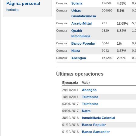
Página personal
Compra
Solaria
12658
4.63%
0,
herbeira
Compra
Urbas
909090
5.1%
0,
Guadahermosa
Compra
ArcelorMittal
931
12.69%
5,
Compra
Quabit
6329
6.84%
1,
Inmobiliaria
Compra
Banco Popular
5644
1%
0,
Compra
Natra
7042
3.67%
0,
Compra
Abengoa
161290
2.89%
0,
Últimas operaciones
Ejecutada
Valor
29/11/2017
Abengoa
10/11/2017
Telefonica
03/01/2017
Telefonica
04/01/2017
Natra
30/12/2016
Inmobiliaria Colonial
01/12/2016
Banco Popular
01/12/2016
Banco Santander