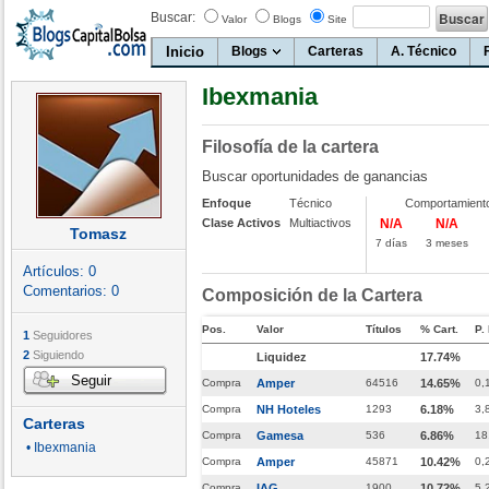
Buscar:
Valor
Blogs
Site
Inicio
Blogs
Carteras
A. Técnico
Ibexmania
Filosofía de la cartera
Buscar oportunidades de ganancias
Enfoque
Técnico
Comportamient
Clase Activos
Multiactivos
N/A
N/A
Tomasz
7 días
3 meses
Artículos:
0
Comentarios:
0
Composición de la Cartera
Pos.
Valor
Títulos
% Cart.
P.
1
Seguidores
2
Siguiendo
Liquidez
17.74%
Seguir
Compra
Amper
64516
14.65%
0,
Compra
NH Hoteles
1293
6.18%
3,
Carteras
Compra
Gamesa
536
6.86%
18
• Ibexmania
Compra
Amper
45871
10.42%
0,
Compra
IAG
1900
10.72%
5,