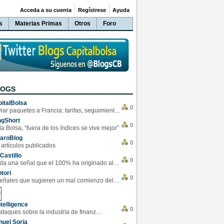
Acceda a su cuenta
Regístrese
Ayuda
s
Materias Primas
Otros
Foro
LOGS
italBolsa
0
Enviar paquetes a Francia: tarifas, seguimiento y ventajas destacadas
ngShort
0
la Bolsa, “fuera de los índices se vive mejor”
varoBlog
0
 artículos publicados
Castillo
0
Se da una señal que el 100% ha originado alzas en las bolsas
tori
0
4 Señales que sugieren un mal comienzo del 3T de la economía EEUU
telligence
0
Los ciberataques sobre la industria de finanzas se han duplicado este año
uel Soria