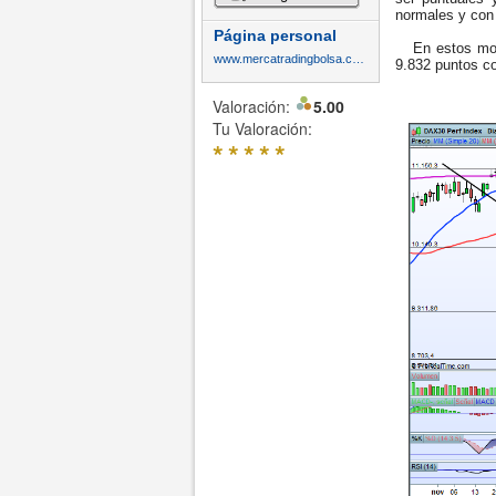
normales y con
Página personal
En estos mome
www.mercatradingbolsa.com
9.832 puntos c
Valoración:
5.00
Tu Valoración:
*
*
*
*
*