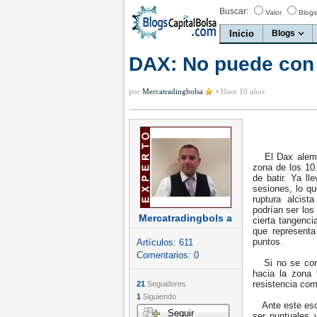
Buscar:
Valor
Blogs
Inicio
Blogs
DAX: No puede con 
por
Mercatradingbolsa
•
Hace 10 años
El Dax alemán
zona de los 10.
de batir. Ya l
sesiones, lo q
ruptura alcis
podrían ser lo
Mercatradingbols a
cierta tangenci
que representa
puntos.
Artículos:
611
Comentarios:
0
Si no se cons
hacia la zona 
resistencia co
21
Seguidores
1
Siguiendo
Ante este esce
Seguir
ser puntuales 