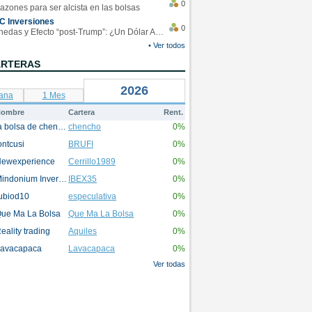
0
azones para ser alcista en las bolsas
C Inversiones
0
Monedas y Efecto “post-Trump”: ¿Un Dólar Americano operando en rangos?
• Ver todos
ARTERAS
2026
ana
1 Mes
ombre
Cartera
Rent.
la bolsa de chencho
chencho
0%
ontcusi
BRUFI
0%
ewexperience
Cerrillo1989
0%
Mindonium Inversions
IBEX35
0%
ubiod10
especulativa
0%
ue Ma La Bolsa
Que Ma La Bolsa
0%
eality trading
Aquiles
0%
avacapaca
Lavacapaca
0%
Ver todas