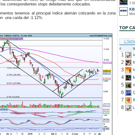
7 R
 los correspondientes stops debidamente colocados.
KB
ntos tenemos al principal índice alemán cotizando en la zona
on una caída del -1.12%.
TOP C
1 Sem
#
N
1
2
f
3
N
4
5
r
6
Q
7
R
8
L