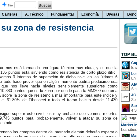
Site
Carteras
A. Técnico
Fundamental
Economía
Divisas
Bono
su zona de resistencia
TOP B
Cap
 nos está formando una figura técnica muy clara, y es que la
135 puntos está sirviendo como resistencia de corto plazo difícil
Lo
levamos 3 intentos de superación de dicho nivel en las últimas 6
En 
ue todo hace prever que en algún momento podría producirse esa
Al
ta que nos lleve hacia niveles sensiblemente superiores como
Sin
s 10.380 puntos que es la zona por donde pasa la MM200 que crea
a sobre la zona de resistencia más importante para este índice y
JC 
 el 61.80% de Fibonacci a todo el tramo bajista desde 11.430
San
igue superar este nivel, es muy probable que veamos recortes
9.745 puntos para, probablemente, volver a atacar su zona de
mentada.
Market In
nario las compras dentro del mercado alemán deberán esperar o
Man
y asumiendo un nivel de riesgo más alto que en circunstnacias