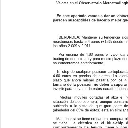
Valores en el
Observatorio Mercatradingb
En este apartado vamos a dar un vistazo
parecen susceptibles de hacerlo mejor qu
IBERDROLA
: Mantiene su tendencia alc
resistencias hasta 5.4 euros (+15% desde n
los años 2.009 y 2.011.
Por encima de 4.80 euros el valor daría
trading de corto plazo y para medio plazo co
os comentamos anteriormente.
El stop de cualquier posición cortoplacista
4.60 euros en precios de cierres. La lejaní
plazo que ahora mismo pasaría por los 4.
tamaño de la posición no debería superar
invertir para un valor de estas características
Medias móviles cortadas al alza e indi
situación de sobrecompra, aunque pensam
subiendo a la vista de que gran parte de
(alrededor del 85% de éstos) está en similar 
Mantener si se tiene en cartera, comprar al
se tiene. La eléctrica es el
blue-chip 
comportamiento ha tenido, tiene y con