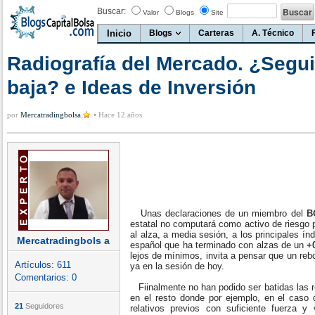
Buscar:
Valor
Blogs
Site
Inicio
Blogs
Carteras
A. Técnico
Radiografía del Mercado. ¿Seguir
baja? e Ideas de Inversión
por
Mercatradingbolsa
•
Hace 12 años
Unas declaraciones de un miembro del
B
estatal no computará como activo de riesgo 
al alza, a media sesión, a los principales í
Mercatradingbols a
español que ha terminado con alzas de un
+
lejos de mínimos, invita a pensar que un re
Artículos:
611
ya en la sesión de hoy.
Comentarios:
0
Fiinalmente no han podido ser batidas las r
en el resto donde por ejemplo, en el caso
21
Seguidores
relativos previos con suficiente fuerza