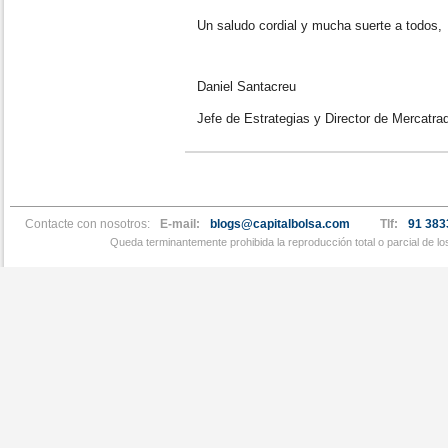
Un saludo cordial y mucha suerte a todos,
Daniel Santacreu
Jefe de Estrategias y Director de Mercatra
Contacte con nosotros:
E-mail:
blogs@capitalbolsa.com
Tlf:
91 383
Queda terminantemente prohibida la reproducción total o parcial de l