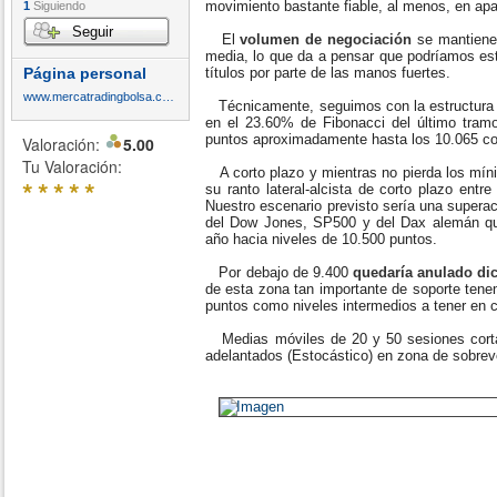
movimiento bastante fiable, al menos, en apa
1
Siguiendo
Seguir
El
volumen de negociación
se mantiene 
media, lo que da a pensar que podríamos es
Página personal
títulos por parte de las manos fuertes.
www.mercatradingbolsa.com
Técnicamente, seguimos con la estructura t
en el 23.60% de Fibonacci del último tramo
puntos aproximadamente hasta los 10.065 c
Valoración:
5.00
Tu Valoración:
A corto plazo y mientras no pierda los mín
*
*
*
*
*
su ranto lateral-alcista de corto plazo entr
Nuestro escenario previsto sería una super
del Dow Jones, SP500 y del Dax alemán que
año hacia niveles de 10.500 puntos.
Por debajo de 9.400
quedaría anulado dic
de esta zona tan importante de soporte tenem
puntos como niveles intermedios a tener en 
Medias móviles de 20 y 50 sesiones cortad
adelantados (Estocástico) en zona de sobre