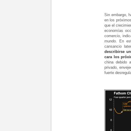
Sin embargo, h
en los próximo
que el crecimie
economías occi
comercio, indi
mundo. En est
cansancio lat
describirse u
cara los próx
china debido 
privado, enveje
fuerte desregula