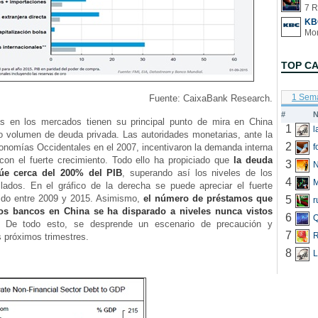
7 R
KB
TOP C
1 Sem
Fuente: CaixaBank Research.
#
N
as en los mercados tienen su principal punto de mira en China
1
to volumen de deuda privada. Las autoridades monetarias, ante la
2
onomías Occidentales en el 2007, incentivaron la demanda interna
f
 con el fuerte crecimiento. Todo ello ha propiciado que
la deuda
3
N
túe cerca del 200% del PIB
, superando así los niveles de los
4
llados. En el gráfico de la derecha se puede apreciar el fuerte
vido entre 2009 y 2015. Asimismo,
el número de préstamos que
5
r
os bancos en China se ha disparado a niveles nunca vistos
6
Q
. De todo esto, se desprende un escenario de precaución y
7
R
s próximos trimestres.
8
L