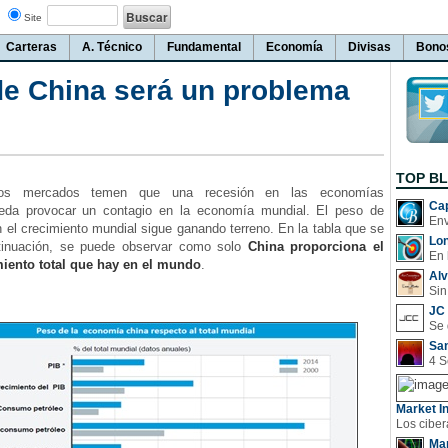
Site
Carteras
A. Técnico
Fundamental
Economía
Divisas
Bono
de China será un problema
TOP B
los mercados temen que una recesión en las economías
Cap
eda provocar un contagio en la economía mundial. El peso de
 el crecimiento mundial sigue ganando terreno. En la tabla que se
Lo
tinuación, se puede observar como solo
China proporciona el
En 
iento total que hay en el mundo
.
Al
Sin
JC 
San
Market In
Man