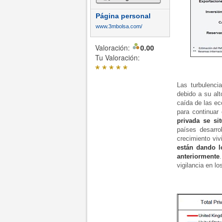
Página personal
www.3mbolsa.com/
Valoración:
0.00
Tu Valoración:
*
*
*
*
*
Las turbulenci
debido a su al
caída de las ec
para continuar
privada se si
países desarro
crecimiento vi
están dando l
anteriormente
vigilancia en lo