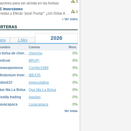
0
azones para ser alcista en las bolsas
C Inversiones
0
Monedas y Efecto “post-Trump”: ¿Un Dólar Americano operando en rangos?
• Ver todos
ARTERAS
2026
ana
1 Mes
ombre
Cartera
Rent.
la bolsa de chencho
chencho
0%
ontcusi
BRUFI
0%
ewexperience
Cerrillo1989
0%
Mindonium Inversions
IBEX35
0%
ubiod10
especulativa
0%
ue Ma La Bolsa
Que Ma La Bolsa
0%
eality trading
Aquiles
0%
avacapaca
Lavacapaca
0%
Ver todas