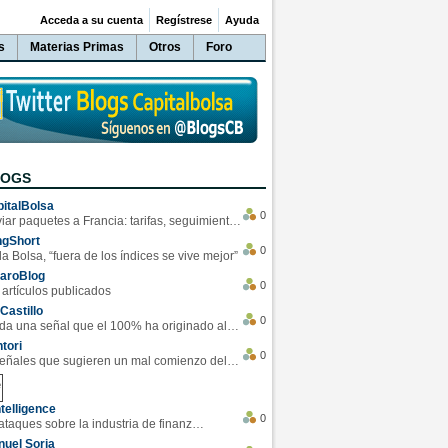
Acceda a su cuenta
Regístrese
Ayuda
s
Materias Primas
Otros
Foro
LOGS
italBolsa
0
Enviar paquetes a Francia: tarifas, seguimiento y ventajas destacadas
ngShort
0
la Bolsa, “fuera de los índices se vive mejor”
varoBlog
0
 artículos publicados
Castillo
0
Se da una señal que el 100% ha originado alzas en las bolsas
tori
0
4 Señales que sugieren un mal comienzo del 3T de la economía EEUU
telligence
0
Los ciberataques sobre la industria de finanzas se han duplicado este año
uel Soria