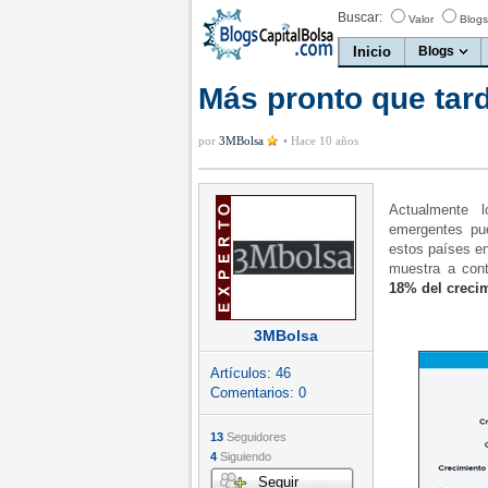
Buscar:
Valor
Blogs
Inicio
Blogs
Más pronto que tar
por
3MBolsa
•
Hace 10 años
Actualmente 
emergentes pu
estos países en
muestra a con
18% del crecim
3MBolsa
Artículos:
46
Comentarios:
0
13
Seguidores
4
Siguiendo
Seguir