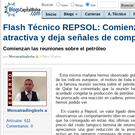
Buscar:
Valor
Blogs
Site
Inicio
Blogs
Carteras
A. Técnico
Flash Técnico REPSOL: Comienz
atractiva y deja señales de com
Comienzan las reuniones sobre el petróleo
por
Mercatradingbolsa
•
Hace 10 años
Esta misma mañana hemos observado grand
de los índices europeos, el motivo de toda e
a la famosa reunión secreta sobre el petróle
de Qatar ha comentado que la reunión ha
acordado congelar la producción de petróleo
ha provocado una reacción en cadena, prime
hemos podido ver.
Mercatradingbols a
En cuanto a Repsol, un valor ligado direct
observamos un comportamiento tibio en cuant
que ha conseguido en estas dos últimas se
Artículos:
611
precio del crudo tampoco termina de retoma
Comentarios:
0
apreciamos una gran reducción de la pre
activo en los primeros compases de este eje