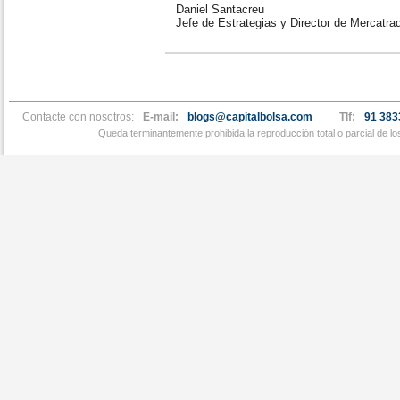
Daniel Santacreu
Jefe de Estrategias y Director de Mercatra
Contacte con nosotros:
E-mail:
blogs@capitalbolsa.com
Tlf:
91 383
Queda terminantemente prohibida la reproducción total o parcial de l