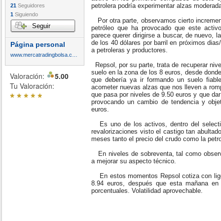
petrolera podría experimentar alzas moderad
21
Seguidores
1
Siguiendo
Por otra parte, observamos cierto incremen
Seguir
petróleo que ha provocado que este activ
parece querer dirigirse a buscar, de nuevo, 
de los 40 dólares por barril en próximos dia
Página personal
a petroleras y productores.
www.mercatradingbolsa.com
Repsol, por su parte, trata de recuperar niv
suelo en la zona de los 8 euros, desde don
Valoración:
5.00
que debería ya ir formando un suelo fiab
Tu Valoración:
acometer nuevas alzas que nos lleven a rompe
*
*
*
*
*
que pasa por niveles de 9.50 euros y que dar
provocando un cambio de tendencia y obje
euros.
Es uno de los activos, dentro del selecti
revalorizaciones visto el castigo tan abulta
meses tanto el precio del crudo como la petr
En niveles de sobreventa, tal como obser
a mejorar su aspecto técnico.
En estos momentos Repsol cotiza con lige
8.94 euros, después que esta mañana en 
porcentuales. Volatilidad aprovechable.