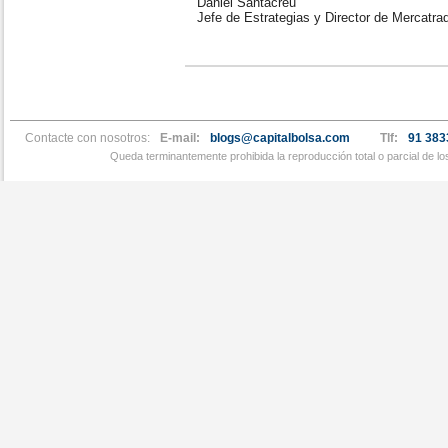
Daniel Santacreu
Jefe de Estrategias y Director de Mercatra
Contacte con nosotros:
E-mail:
blogs@capitalbolsa.com
Tlf:
91 383
Queda terminantemente prohibida la reproducción total o parcial de l