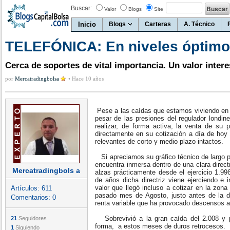
Buscar:
Valor
Blogs
Site
Inicio
Blogs
Carteras
A. Técnico
TELEFÓNICA: En niveles óptimo
Cerca de soportes de vital importancia. Un valor inter
por
Mercatradingbolsa
•
Hace 10 años
Pese a las caídas que estamos viviendo en e
pesar de las presiones del regulador londin
realizar, de forma activa, la venta de su p
directamente en su cotización a día de hoy
relevantes de corto y medio plazo intactos.
Si apreciamos su gráfico técnico de largo p
encuentra inmersa dentro de una clara direct
Mercatradingbols a
alzas prácticamente desde el ejercicio 1.996
de años dicha directriz viene ejerciendo e 
valor que llegó incluso a cotizar en la zona
Artículos:
611
pasado mes de Agosto, justo antes de la 
Comentarios:
0
renta variable que ha provocado descensos a
Sobrevivió a la gran caída del 2.008 y p
21
Seguidores
forma, a estos meses de duros retrocesos.
1
Siguiendo