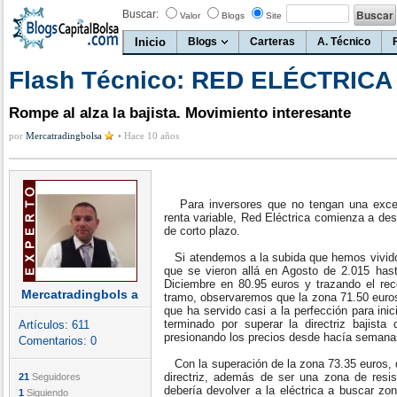
Buscar:
Valor
Blogs
Site
Inicio
Blogs
Carteras
A. Técnico
Flash Técnico: RED ELÉCTRICA
Rompe al alza la bajista. Movimiento interesante
por
Mercatradingbolsa
•
Hace 10 años
Para inversores que no tengan una exces
renta variable, Red Eléctrica comienza a des
de corto plazo.
Si atendemos a la subida que hemos vivido 
que se vieron allá en Agosto de 2.015 ha
Diciembre en 80.95 euros y trazando el reco
Mercatradingbols a
tramo, observaremos que la zona 71.50 euros
que ha servido casi a la perfección para inic
terminado por superar la directriz bajist
Artículos:
611
presionando los precios desde hacía seman
Comentarios:
0
Con la superación de la zona 73.35 euros, 
directriz, además de ser una zona de resist
21
Seguidores
debería devolver a la eléctrica a buscar zo
1
Siguiendo