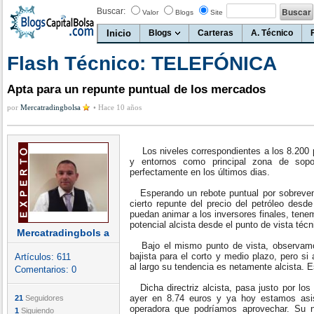
Buscar:
Valor
Blogs
Site
Inicio
Blogs
Carteras
A. Técnico
Flash Técnico: TELEFÓNICA
Apta para un repunte puntual de los mercados
por
Mercatradingbolsa
•
Hace 10 años
Los niveles correspondientes a los 8.200 p
y entornos como principal zona de sopo
perfectamente en los últimos dias.
Esperando un rebote puntual por sobrevent
cierto repunte del precio del petróleo desd
puedan animar a los inversores finales, tene
potencial alcista desde el punto de vista técn
Mercatradingbols a
Bajo el mismo punto de vista, observamos
bajista para el corto y medio plazo, pero si
Artículos:
611
al largo su tendencia es netamente alcista. Es
Comentarios:
0
Dicha directriz alcista, pasa justo por lo
ayer en 8.74 euros y ya hoy estamos asi
21
Seguidores
operadora que podríamos aprovechar. Su ni
1
Siguiendo