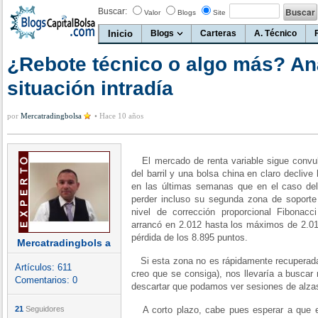
Buscar:
Valor
Blogs
Site
Inicio
Blogs
Carteras
A. Técnico
¿Rebote técnico o algo más? Aná
situación intradía
por
Mercatradingbolsa
•
Hace 10 años
El mercado de renta variable sigue convu
del barril y una bolsa china en claro decli
en las últimas semanas que en el caso del 
perder incluso su segunda zona de soporte
nivel de corrección proporcional Fibonacc
arrancó en 2.012 hasta los máximos de 2.01
pérdida de los 8.895 puntos.
Mercatradingbols a
Si esta zona no es rápidamente recuperada 
Artículos:
611
creo que se consiga), nos llevaría a buscar
Comentarios:
0
descartar que podamos ver sesiones de alzas
21
Seguidores
A corto plazo, cabe pues esperar a que e