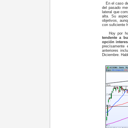
En el caso de A
del pasado mes
lateral que com
alta. Su aspe
objetivos, aunq
con suficiente 
Hoy por hoy 
tendente a bu
opción intere
precísamente 
anteriores inc
Diciembre. Habl