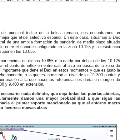
l principal índice de la bolsa alemana, nos encontramos un
ejor que el del selectivo español. En este caso, situamos al Dax
ntral de una amplia formación de banderín de medio plazo situado
die entre el soporte configurado en la zona 10.125 y la resistencia
 suponen los 10.855.
por encima de dichos 10.855 ó la caída por debajo de los 10.125
n el punto de inflexión entre salir al alza en busca de la zona de
 importante que tiene el Dax en estos momentos y que es justo la
icho banderín, o lo que es lo mismo el nivel de los 11.300 puntos y
 perforación a la que hacemos referencia nos daría un margen de
00 y 9.400 en extensión.
escenario nada definido, que deja todas las puertas abiertas,
cularmente damos una mayor probabilidad a que sigan las
hacia el primer soporte mencionado ya que el entorno macro
no favorece nuevas alzas
.