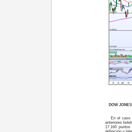
DOW JONES d
En el caso de
anteriores bole
17.160 puntos 
definición y lat