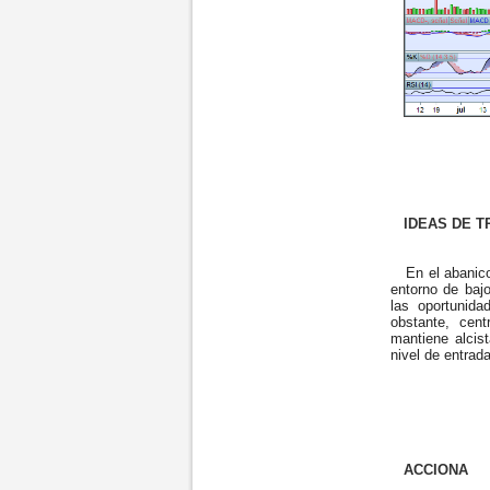
IDEAS DE TR
En el abanico 
entorno de baj
las oportunid
obstante, cen
mantiene alcis
nivel de entrad
ACCIONA