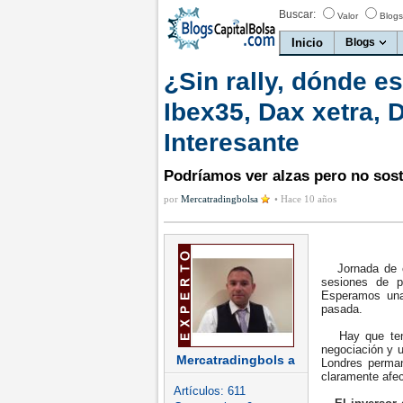
Buscar:
Valor
Blogs
Inicio
Blogs
¿Sin rally, dónde e
Ibex35, Dax xetra, 
Interesante
Podríamos ver alzas pero no sos
por
Mercatradingbolsa
•
Hace 10 años
Jornada de co
sesiones de p
Esperamos una
pasada.
Hay que tener
negociación y 
Mercatradingbols a
Londres perman
claramente afec
Artículos:
611