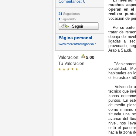
El inversor 
Comentarios:
0
muchos aspec
operan en el 
realizar punt
21
Seguidores
vocación de pe
1
Siguiendo
Seguir
Por su parte, 
tratar de remon
debajo del nive
Página personal
ligadas al sec
www.mercatradingbolsa.com
provocado, seg
Arabia Saudí.
Valoración:
5.00
Tu Valoración:
Técnicamente,
*
*
*
*
*
volatilidad. M
habituales en l
el Eurostoxx 50
Volviendo a c
técnico que inv
zonas cercanas
puntos. En este
de medio plazo
como mínimo d
situada una re
avance del Ibe
nivel, nos lle
está el panora
hacia la zona d