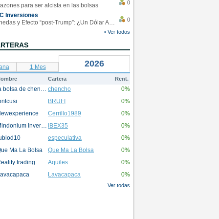
0
azones para ser alcista en las bolsas
C Inversiones
0
Monedas y Efecto “post-Trump”: ¿Un Dólar Americano operando en rangos?
• Ver todos
ARTERAS
2026
ana
1 Mes
ombre
Cartera
Rent.
la bolsa de chencho
chencho
0%
ontcusi
BRUFI
0%
ewexperience
Cerrillo1989
0%
Mindonium Inversions
IBEX35
0%
ubiod10
especulativa
0%
ue Ma La Bolsa
Que Ma La Bolsa
0%
eality trading
Aquiles
0%
avacapaca
Lavacapaca
0%
Ver todas