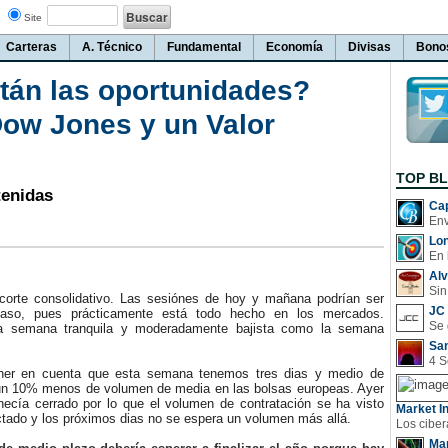
Site
Carteras
A. Técnico
Fundamental
Economía
Divisas
Bono
stán las oportunidades?
Dow Jones y un Valor
TOP B
tenidas
Cap
Lo
En 
Al
Sin
rte consolidativo. Las sesiónes de hoy y mañana podrían ser
JC 
aso, pues prácticamente está todo hecho en los mercados.
 semana tranquila y moderadamente bajista como la semana
San
 en cuenta que esta semana tenemos tres dias y medio de
un 10% menos de volumen de media en las bolsas europeas. Ayer
ecía cerrado por lo que el volumen de contratación se ha visto
Market In
tado y los próximos dias no se espera un volumen más allá.
Man