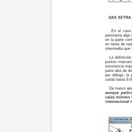
DAX XETRA
:
En el caso de
panorama algo m
en la parte ce
en tierra de na
intermedia que
La definición 
puntos marcaría
resistencia más
parte alta de d
por debajo, la
caída hasta 9.8
De nuevo
un 
aunque parti
caías mínimo 
internacional 