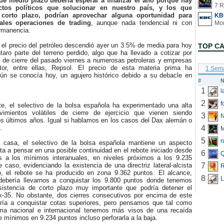
de medio plazo debería esperar a finalizar el año porque hay
7 R
tos políticos que solucionar en nuestro país, y los que
corto plazo, podrían aprovechar alguna oportunidad para
KB
uales operaciones de trading
, aunque nada tendencial ni con
rmanencia.
el precio del petróleo descendió ayer un 3.5% de media para hoy
TOP C
taro parte del terreno perdido, algo que ha llevado a cotizar por
l de cierre del pasado viernes a numerosas petroleras y empresas
tor, entre ellas, Repsol. El precio de esta materia prima ha
1 Sem
ún se conocía hoy, un agujero histórico debido a su debacle en
#
N
1
2
f
 el selectivo de la bolsa española ha experimentado una alta
ovimientos volátiles de cierre de ejercicio que vienen siendo
3
N
os últimos años. Igual si hablamos en los casos del Dax alemán o
.
4
5
r
asa, el selectivo de la bolsa española mantiene un aspecto
ita a pensar en una posible continuidad en el rebote iniciado desde
6
Q
 a los mínimos interanuales, en niveles próximos a los 9.235
 caso, evidenciando la existencia de una directriz lateral-alcista
7
R
, el rebote se ha producido en zona 9.362 puntos. El alcance,
8
L
ebería llevarnos a conquistar los 9.800 puntos donde tenemos
sistencia de corto plazo muy importante que podría detener el
x-35. No obstante, dos cierres consecutivos por encima de este
varía a conquistar cotas superiores, pero pensamos que tal como
ma nacional e internacional tenemos más visos de una recaída
e mínimos en 9.234 puntos incluso perforarla a la baja.