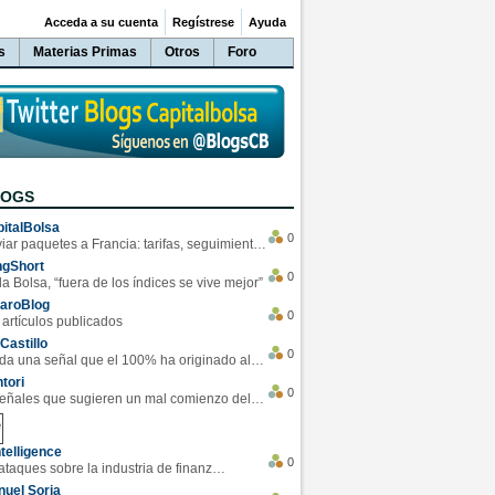
Acceda a su cuenta
Regístrese
Ayuda
s
Materias Primas
Otros
Foro
LOGS
italBolsa
0
Enviar paquetes a Francia: tarifas, seguimiento y ventajas destacadas
ngShort
0
la Bolsa, “fuera de los índices se vive mejor”
varoBlog
0
 artículos publicados
Castillo
0
Se da una señal que el 100% ha originado alzas en las bolsas
tori
0
4 Señales que sugieren un mal comienzo del 3T de la economía EEUU
telligence
0
Los ciberataques sobre la industria de finanzas se han duplicado este año
uel Soria