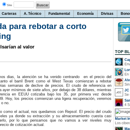
Site
Carteras
A. Técnico
Fundamental
Economía
Divisas
Bono
 para rebotar a corto
ing
lsarían al valor
TOP B
Cap
Lo
En 
s dias, la atención se ha venido centrando en el precio del
Al
tanto el barril Brent como el West Texas comienzan a rebotar
Sin
ias semanas de declive de precios. El crudo de referencia en
 ayer mínimos de siete años, por debajo de 38 dólares, mientras
JC 
erencia en EEUU cotizaba bajo los 35, por primera vez desde
09. Hoy, los precios comienzan una ligera recuperación, veremos
San
 o no.
como el actual, nos quedamos con Repsol. El precio del crudo
veles ya donde su extracción y su almacenamiento cuesta casi
Market In
rlo, por lo que pensamos que no vamos a ver niveles muy
precio de cotización actual.
Man