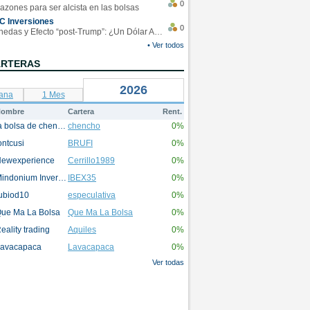
0
azones para ser alcista en las bolsas
C Inversiones
0
Monedas y Efecto “post-Trump”: ¿Un Dólar Americano operando en rangos?
• Ver todos
ARTERAS
2026
ana
1 Mes
ombre
Cartera
Rent.
la bolsa de chencho
chencho
0%
ontcusi
BRUFI
0%
ewexperience
Cerrillo1989
0%
Mindonium Inversions
IBEX35
0%
ubiod10
especulativa
0%
ue Ma La Bolsa
Que Ma La Bolsa
0%
eality trading
Aquiles
0%
avacapaca
Lavacapaca
0%
Ver todas