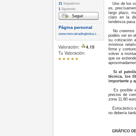
Uno de los valo
21
Seguidores
es, precísament
1
Siguiendo
largo plazo, m
Seguir
claro en la d
tendencia pasa
Página personal
No creemos qu
www.mercatradingbolsa.com
podéis ver en e
su cotización 
mínimos relati
Valoración:
4.15
firme y contun
Tu Valoración:
volver a montar
*
*
*
*
*
que se extiende
aproximadament
Si el petró
técnica, los t
importante y a
Es posible en
precios de cie
zona 11.80 euro
Estocástico en
no debería tard
GRÁFICO DE