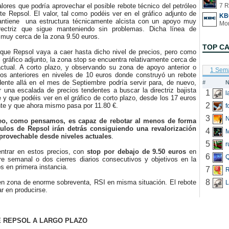
res que podría aprovechar el posible rebote técnico del petróleo
7 R
e Repsol. El valor, tal como podéis ver en el gráfico adjunto de
KB
antiene una estructura técnicamente alcista con un apoyo muy
irectriz que sigue manteniendo sin problemas. Dicha línea de
 muy cerca de la zona 9.50 euros.
TOP C
e Repsol vaya a caer hasta dicho nivel de precios, pero como
l gráfico adjunto, la zona stop se encuentra relativamente cerca de
actual. A corto plazo, y observando su zona de apoyo anterior o
1 Sem
vos anteriores en niveles de 10 euros donde construyó un rebote
dente allá en el mes de Septiembre podría servir para, de nuevo,
#
N
 una escalada de precios tendentes a buscar la directriz bajista
1
 y que podéis ver en el gráfico de corto plazo, desde los 17 euros
2
e y que ahora mismo pasa por 11.80 €.
f
3
N
leo, como pensamos, es capaz de rebotar al menos de forma
ítulos de Repsol irán detrás consiguiendo una revalorización
4
provechable desde niveles actuales
.
5
r
trar en estos precios, con
stop por debajo de 9.50 euros
en
6
Q
rre semanal o dos cierres diarios consecutivos y objetivos en la
s en primera instancia.
7
R
8
 zona de enorme sobreventa, RSI en misma situación. El rebote
L
ar en producirse.
 REPSOL A LARGO PLAZO