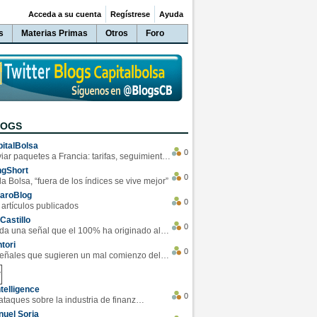
Acceda a su cuenta
Regístrese
Ayuda
s
Materias Primas
Otros
Foro
LOGS
italBolsa
0
Enviar paquetes a Francia: tarifas, seguimiento y ventajas destacadas
ngShort
0
la Bolsa, “fuera de los índices se vive mejor”
varoBlog
0
 artículos publicados
Castillo
0
Se da una señal que el 100% ha originado alzas en las bolsas
tori
0
4 Señales que sugieren un mal comienzo del 3T de la economía EEUU
telligence
0
Los ciberataques sobre la industria de finanzas se han duplicado este año
uel Soria