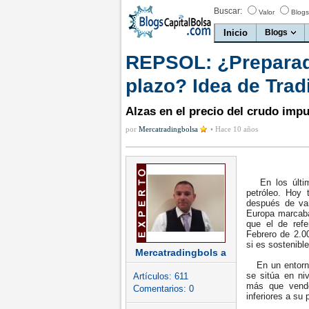
Buscar:
Valor
Blogs
Inicio
Blogs
REPSOL: ¿Preparada
plazo? Idea de Trad
Alzas en el precio del crudo impu
por
Mercatradingbolsa
•
Hace 10 años
En los último
petróleo. Hoy 
después de var
Europa marcaba
que el de ref
Febrero de 2.0
si es sostenible
Mercatradingbols a
En un entorno 
se sitúa en ni
Artículos:
611
más que vende
Comentarios:
0
inferiores a su 