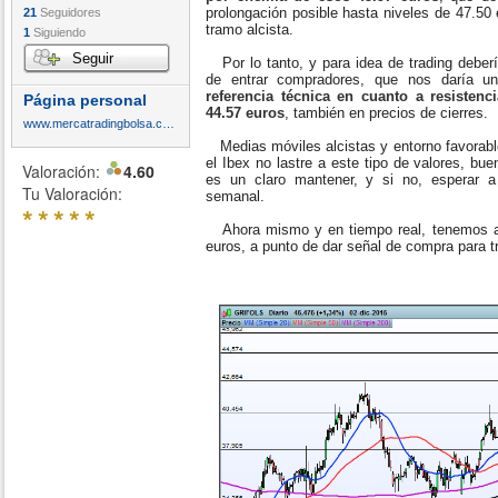
prolongación posible hasta niveles de 47.50 
21
Seguidores
tramo alcista.
1
Siguiendo
Seguir
Por lo tanto, y para idea de trading deberí
de entrar compradores, que nos daría 
referencia técnica en cuanto a resistenc
Página personal
44.57 euros
, también en precios de cierres.
www.mercatradingbolsa.com
Medias móviles alcistas y entorno favorabl
el Ibex no lastre a este tipo de valores, bu
Valoración:
4.60
es un claro mantener, y si no, esperar a
Tu Valoración:
semanal.
*
*
*
*
*
Ahora mismo y en tiempo real, tenemos a 
euros, a punto de dar señal de compra para t