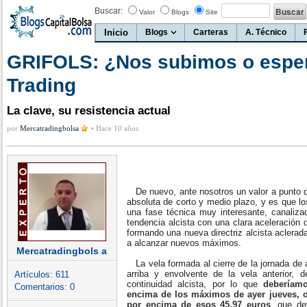
Buscar:
Valor
Blogs
Site
Inicio
Blogs
Carteras
A. Técnico
GRIFOLS: ¿Nos subimos o espe
Trading
La clave, su resistencia actual
por
Mercatradingbolsa
•
Hace 10 años
De nuevo, ante nosotros un valor a punto de
absoluta de corto y medio plazo, y es que lo
una fase técnica muy interesante, canaliza
tendencia alcista con una clara aceleración
formando una nueva directriz alcista aclerad
a alcanzar nuevos máximos.
Mercatradingbols a
La vela formada al cierre de la jornada de 
arriba y envolvente de la vela anterior,
Artículos:
611
continuidad alcista, por lo que
deberíamo
Comentarios:
0
encima de los máximos de ayer jueves, o
por encima de esos 45.97 euros
, que de