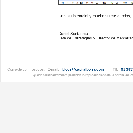
Un saludo cordial y mucha suerte a todos,
Daniel Santacreu
Jefe de Estrategias y Director de Mercatra
Contacte con nosotros:
E-mail:
blogs@capitalbolsa.com
Tlf:
91 383
Queda terminantemente prohibida la reproducción total o parcial de l