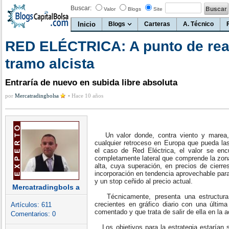
Buscar:
Valor
Blogs
Site
Inicio
Blogs
Carteras
A. Técnico
RED ELÉCTRICA: A punto de re
tramo alcista
Entraría de nuevo en subida libre absoluta
por
Mercatradingbolsa
•
Hace 10 años
Un valor donde, contra viento y marea,
cualquier retroceso en Europa que pueda las
el caso de Red Eléctrica, el valor se en
completamente lateral que comprende la zona
alta, cuya superación, en precios de cierre
incorporación en tendencia aprovechable para
y un stop ceñido al precio actual.
Mercatradingbols a
Técnicamente, presenta una estructura
crecientes en gráfico diario con una últim
Artículos:
611
comentado y que trata de salir de ella en la a
Comentarios:
0
Los objetivos para la estrategia estarían 