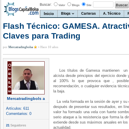
Buscar:
Valor
Blogs
Site
Inicio
Blogs
Carteras
A. Técnico
Flash Técnico: GAMESA. Atractiv
Claves para Trading
por
Mercatradingbolsa
•
Hace 10 años
Los títulos de Gamesa mantienen un co
alcista desde principios del ejercicio donde
al 100% lo que provoca que , posible
recomendación, o cualquier evidencia técnic
la baja.
Mercatradingbols a
La vela formada en la sesión de ayer y su 
después de presentar sus resultados, en líne
Artículos:
611
valor ha formado una vela con fuerte sombr
Comentarios:
0
serio ataque a la resistencia que forma la di
extiende desde sus máximos anuales en los e
21
Seguidores
actualidad.