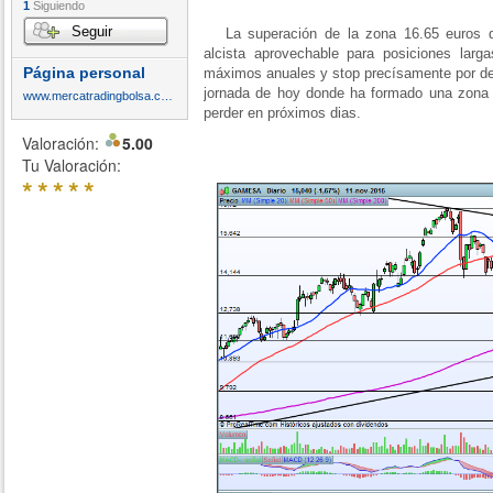
1
Siguiendo
Seguir
La superación de la zona 16.65 euros dar
alcista aprovechable para posiciones larg
Página personal
máximos anuales y stop precísamente por de
jornada de hoy donde ha formado una zona c
www.mercatradingbolsa.com
perder en próximos dias.
Valoración:
5.00
Tu Valoración:
*
*
*
*
*