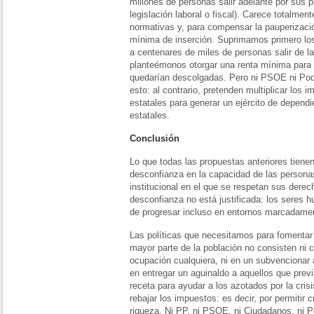
millones de personas salir adelante por sus p
legislación laboral o fiscal). Carece totalmen
normativas y, para compensar la pauperizaci
mínima de inserción. Suprimamos primero los 
a centenares de miles de personas salir de l
planteémonos otorgar una renta mínima para
quedarían descolgadas. Pero ni PSOE ni Po
esto: al contrario, pretenden multiplicar los 
estatales para generar un ejército de dependi
estatales.
Conclusión
Lo que todas las propuestas anteriores tiene
desconfianza en la capacidad de las persona
institucional en el que se respetan sus derec
desconfianza no está justificada: los seres
de progresar incluso en entornos marcadamen
Las políticas que necesitamos para fomentar 
mayor parte de la población no consisten ni 
ocupación cualquiera, ni en un subvencionar 
en entregar un aguinaldo a aquellos que pre
receta para ayudar a los azotados por la crisi
rebajar los impuestos: es decir, por permitir 
riqueza. Ni PP, ni PSOE, ni Ciudadanos, ni 