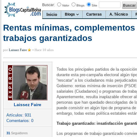
Buscar:
Valor
Blogs
Site
Inicio
Blogs
Carteras
A. Técnico
Rentas mínimas, complementos s
trabajos garantizados
por
Laissez Faire
•
Hace 10 años
Todos los principales partidos de la oposició
durante esta pre-campaña electoral algún tipo d
“rescatar” a los ciudadanos más perjudicados p
Gobierno: rentas mínima de inserción (PSO
salariales (Ciudadanos) o programas de trabaj
Aparentemente, resulta inaplazable ofrecer a
personas que han quedado descolgadas de la
Laissez Faire
puede consistir en algún tipo de programa de 
embargo, todas estas política estatales están
Artículos:
931
Comentarios:
0
Trabajo garantizado: insatisfacción garant
31
Seguidores
Los programas de trabajo garantizado convie