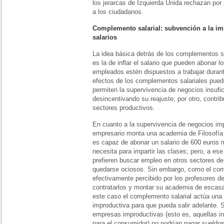
los jerarcas de Izquierda Unida rechazan por 
a los ciudadanos.
Complemento salarial: subvención a la im
salarios
La idea básica detrás de los complementos s
es la de inflar el salario que pueden abonar 
empleados estén dispuestos a trabajar durant
efectos de los complementos salariales puede
permiten la supervivencia de negocios insufi
desincentivando su reajuste; por otro, contrib
sectores productivos.
En cuanto a la supervivencia de negocios i
empresario monta una academia de Filosofí
es capaz de abonar un salario de 600 euros 
necesita para impartir las clases; pero, a ese
prefieren buscar empleo en otros sectores de
quedarse ociosos. Sin embargo, como el comp
efectivamente percibido por los profesores de
contratarlos y montar su academia de escas
este caso el complemento salarial actúa una
improductiva para que pueda salir adelante. 
empresas improductivas (esto es, aquellas in
para el consumidor) no podrían pagar sueldo