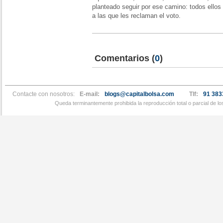
planteado seguir por ese camino: todos ello
a las que les reclaman el voto.
Comentarios
(
0
)
Contacte con nosotros:
E-mail:
blogs@capitalbolsa.com
Tlf:
91 383
Queda terminantemente prohibida la reproducción total o parcial de l