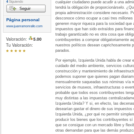
4
Siguiendo
cualquier ciudadano puede acudir a una admi
tendrá la obligación de proporcionárselo. ¿Q
Seguir
propia administración considere necesario. P
desconoce cómo ocupar a casi tres millones
Página personal
generen mayor riqueza para la sociedad que a
www.juanramonrallo.com
impuestos que han sido extraídos para finan
trabajo garantizado no es otra cosa que obli
Valoración:
5.00
contribuyentes a comprar obligatoriamente aq
Tu Valoración:
nuestros políticos desean caprichosamente p
*
*
*
*
*
parados.
Por ejemplo, Izquierda Unida habla de crear 
cuidado del medio ambiente, servicios cultura
construcción y mantenimiento de infraestruc
podemos suponer que quienes pagan diariame
mensualmente saqueadas sus nóminas vía r
servicios de museos, infraestructuras o eve
probable que todos esos contribuyentes tenga
muy distintas a las impuestas centralizadame
Izquierda Unida? Y si, en efecto, las decena
desearían gastar el dinero de sus impuestos 
Izquierda Unida, ¿por qué no permitir simpl
producir los bienes que los contribuyentes 
que se consigue con un mercado libre y flexi
otras demandan para que las demás produzcan