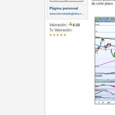
de corto plazo.
Página personal
www.mercatradingbolsa.com
Valoración:
4.33
Tu Valoración:
*
*
*
*
*