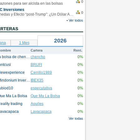
0
azones para ser alcista en las bolsas
C Inversiones
0
Monedas y Efecto “post-Trump”: ¿Un Dólar Americano operando en rangos?
• Ver todos
ARTERAS
2026
ana
1 Mes
ombre
Cartera
Rent.
la bolsa de chencho
chencho
0%
ontcusi
BRUFI
0%
ewexperience
Cerrillo1989
0%
Mindonium Inversions
IBEX35
0%
ubiod10
especulativa
0%
ue Ma La Bolsa
Que Ma La Bolsa
0%
eality trading
Aquiles
0%
avacapaca
Lavacapaca
0%
Ver todas