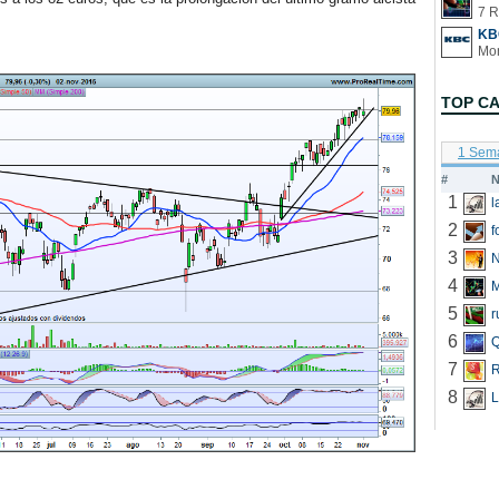
7 R
KB
TOP C
1 Sem
#
N
1
2
f
3
N
4
5
r
6
Q
7
R
8
L