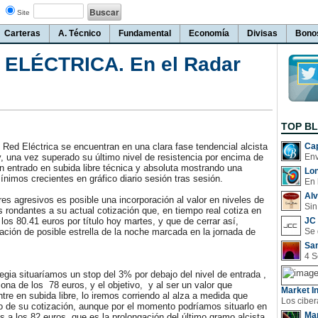
Site
Carteras
A. Técnico
Fundamental
Economía
Divisas
Bono
 ELÉCTRICA. En el Radar
TOP B
Red Eléctrica se encuentran en una clara fase tendencial alcista
Cap
y, una vez superado su último nivel de resistencia por encima de
n entrado en subida libre técnica y absoluta mostrando una
Lo
nimos crecientes en gráfico diario sesión tras sesión.
En 
Al
 agresivos es posible una incorporación al valor en niveles de
Sin
s rondantes a su actual cotización que, en tiempo real cotiza en
 los 80.41 euros por título hoy martes, y que de cerrar así,
JC 
mación de posible estrella de la noche marcada en la jornada de
San
gia situaríamos un stop del 3% por debajo del nivel de entrada ,
zona de los 78 euros, y el objetivo, y al ser un valor que
Market In
tre en subida libre, lo iremos corriendo al alza a medida que
o de su cotización, aunque por el momento podríamos situarlo en
Man
s a los 82 euros, que es la prolongación del último gramo alcista