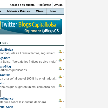
Acceda a su cuenta
Regístrese
Ayuda
s
Materias Primas
Otros
Foro
LOGS
italBolsa
0
Enviar paquetes a Francia: tarifas, seguimiento y ventajas destacadas
ngShort
0
la Bolsa, “fuera de los índices se vive mejor”
varoBlog
0
 artículos publicados
Castillo
0
Se da una señal que el 100% ha originado alzas en las bolsas
tori
0
4 Señales que sugieren un mal comienzo del 3T de la economía EEUU
telligence
0
Los ciberataques sobre la industria de finanzas se han duplicado este año
uel Soria