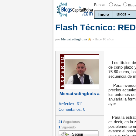
Buscar:
Valor
Blogs
Inicio
Blogs
Flash Técnico: RED
por
Mercatradingbolsa
•
Hace 10 años
Los títulos de 
de corto plazo 
76.80 euros, ha
secuencia de mí
Para inversores
precios actuale
Mercatradingbols a
los entornos de
anularía la for
ayer.
Artículos:
611
Comentarios:
0
Para la estrate
es decir, en la 
21
Seguidores
posiblemente en
1
Siguiendo
avance el preci
Seguir
niveles próximo