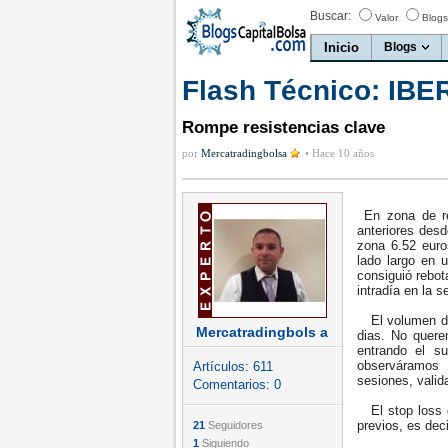
Buscar:
Valor
Blogs
Inicio
Blogs
Flash Técnico: IB
Rompe resistencias clave
por
Mercatradingbolsa
•
Hace 10 años
En zona de re
anteriores des
zona 6.52 euro
lado largo en 
consiguió rebo
intradía en la s
El volumen de 
Mercatradingbols a
dias. No quere
entrando el su
observáramos
Artículos:
611
sesiones, valida
Comentarios:
0
El stop loss d
previos, es deci
21
Seguidores
1
Siguiendo