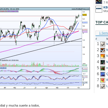
7 R
KB
TOP C
1 Sem
#
N
1
2
f
3
N
4
5
r
6
Q
7
R
8
L
ial y mucha suerte a todos,