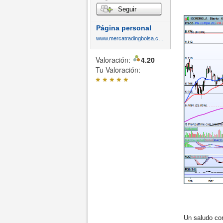
Seguir
Página personal
www.mercatradingbolsa.com
Valoración:
4.20
Tu Valoración:
*
*
*
*
*
Un saludo cord