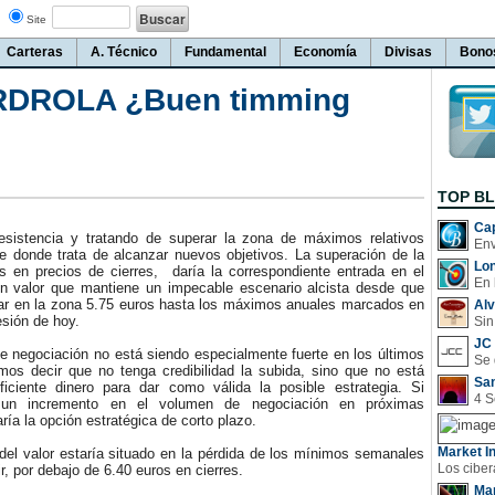
Site
Carteras
A. Técnico
Fundamental
Economía
Divisas
Bono
ERDROLA ¿Buen timming
TOP B
Cap
sistencia y tratando de superar la zona de máximos relativos
de donde trata de alcanzar nuevos objetivos. La superación de la
Lo
s en precios de cierres, daría la correspondiente entrada en el
En 
un valor que mantiene un impecable escenario alcista desde que
tar en la zona 5.75 euros hasta los máximos anuales marcados en
Al
esión de hoy.
Sin
JC 
negociación no está siendo especialmente fuerte en los últimos
mos decir que no tenga credibilidad la subida, sino que no está
San
ficiente dinero para dar como válida la posible estrategia. Si
 un incremento en el volumen de negociación en próximas
ría la opción estratégica de corto plazo.
Market In
el valor estaría situado en la pérdida de los mínimos semanales
r, por debajo de 6.40 euros en cierres.
Man