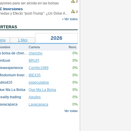
0
azones para ser alcista en las bolsas
C Inversiones
0
Monedas y Efecto “post-Trump”: ¿Un Dólar Americano operando en rangos?
• Ver todos
ARTERAS
2026
ana
1 Mes
ombre
Cartera
Rent.
la bolsa de chencho
chencho
0%
ontcusi
BRUFI
0%
ewexperience
Cerrillo1989
0%
Mindonium Inversions
IBEX35
0%
ubiod10
especulativa
0%
ue Ma La Bolsa
Que Ma La Bolsa
0%
eality trading
Aquiles
0%
avacapaca
Lavacapaca
0%
Ver todas