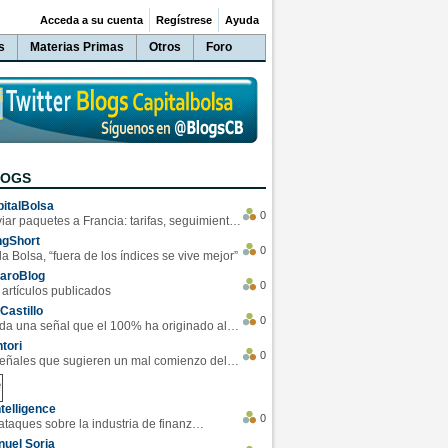
Acceda a su cuenta
Regístrese
Ayuda
s
Materias Primas
Otros
Foro
LOGS
italBolsa
0
Enviar paquetes a Francia: tarifas, seguimiento y ventajas destacadas
ngShort
0
la Bolsa, “fuera de los índices se vive mejor”
varoBlog
0
 artículos publicados
Castillo
0
Se da una señal que el 100% ha originado alzas en las bolsas
tori
0
4 Señales que sugieren un mal comienzo del 3T de la economía EEUU
telligence
0
Los ciberataques sobre la industria de finanzas se han duplicado este año
uel Soria