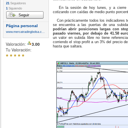
21
Seguidores
En la sesión de hoy lunes, y a cierre d
1
Siguiendo
cotizando con caídas de medio punto porcent
Seguir
Con prácticamente todos los indicadores téc
se encuentra a las puertas de una subida
Página personal
podrían abrir posiciones largas con st
www.mercatradingbolsa.com
pasado viernes, por debajo de 41.58 eur
un valor en subida libre no tiene referenci
corriendo el stop profit a un 3% del precio
Valoración:
3.00
hasta que saltara.
Tu Valoración:
*
*
*
*
*