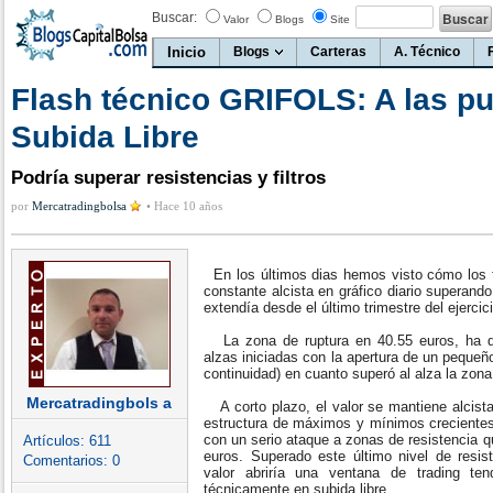
Buscar:
Valor
Blogs
Site
Inicio
Blogs
Carteras
A. Técnico
Flash técnico GRIFOLS: A las pu
Subida Libre
Podría superar resistencias y filtros
por
Mercatradingbolsa
•
Hace 10 años
En los últimos dias hemos visto cómo los t
constante alcista en gráfico diario superando
extendía desde el último trimestre del ejercic
La zona de ruptura en 40.55 euros, ha d
alzas iniciadas con la apertura de un pequeñ
continuidad) en cuanto superó al alza la zona
Mercatradingbols a
A corto plazo, el valor se mantiene alcista
estructura de máximos y mínimos crecientes e
con un serio ataque a zonas de resistencia 
Artículos:
611
euros. Superado este último nivel de resiste
Comentarios:
0
valor abriría una ventana de trading ten
técnicamente en subida libre.