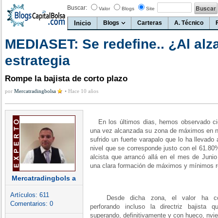
Buscar:
Valor
Blogs
Site
Inicio
Blogs
Carteras
A. Técnico
MEDIASET: Se redefine.. ¿Al alz
estrategia
Rompe la bajista de corto plazo
por
Mercatradingbolsa
•
Hace 10 años
En los últimos dias, hemos observado cie
una vez alcanzada su zona de máximos en ni
sufrido un fuerte varapalo que lo ha llevado
nivel que se corresponde justo con el 61.80
alcista que arrancó allá en el mes de Juni
una clara formación de máximos y mínimos rel
Mercatradingbols a
Artículos:
611
Desde dicha zona, el valor ha conse
Comentarios:
0
perforando incluso la directriz bajista 
superando, definitivamente y con hueco, nvie