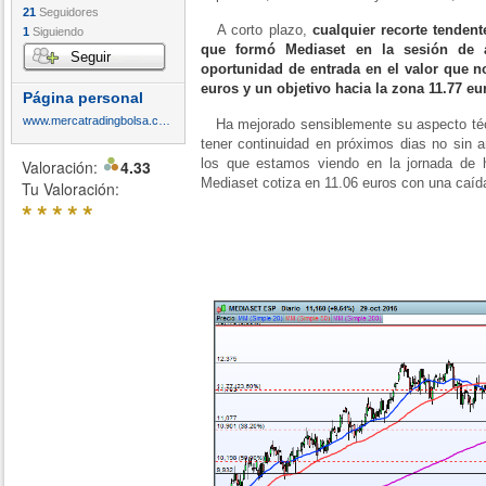
21
Seguidores
A corto plazo,
cualquier recorte tenden
1
Siguiendo
que formó Mediaset en la sesión de 
Seguir
oportunidad de entrada en el valor que n
euros y un objetivo hacia la zona 11.77 eu
Página personal
www.mercatradingbolsa.com
Ha mejorado sensiblemente su aspecto técn
tener continuidad en próximos dias no sin a
los que estamos viendo en la jornada de h
Valoración:
4.33
Mediaset cotiza en 11.06 euros con una caíd
Tu Valoración:
*
*
*
*
*