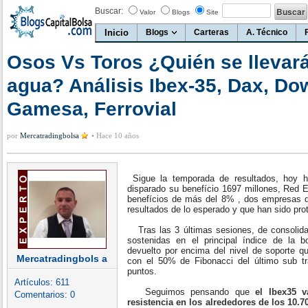
Buscar:
Valor
Blogs
Site
Inicio
Blogs
Carteras
A. Técnico
Osos Vs Toros ¿Quién se llevará 
agua? Análisis Ibex-35, Dax, Do
Gamesa, Ferrovial
por
Mercatradingbolsa
•
Hace 10 años
Sigue la temporada de resultados, hoy h
disparado su benefício 1697 millones, Red E
benefícios de más del 8% , dos empresas 
resultados de lo esperado y que han sido pro
Tras las 3 últimas sesiones, de consolida
sostenidas en el principal índice de la 
devuelto por encima del nivel de soporte q
Mercatradingbols a
con el 50% de Fibonacci del último sub t
puntos.
Artículos:
611
Seguimos pensando que
el Ibex35 
Comentarios:
0
resistencia en los alrededores de los 10.