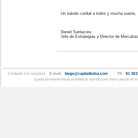
Un saludo cordial a todos y mucha suerte,
Daniel Santacreu
Jefe de Estrategias y Director de Mercatra
Contacte con nosotros:
E-mail:
blogs@capitalbolsa.com
Tlf:
91 383
Queda terminantemente prohibida la reproducción total o parcial de l