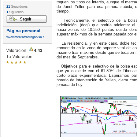
toquen los tipos de interés, aunque el mercad
de Janet Yellen para esa primera subida,
21
Seguidores
tiempo.
1
Siguiendo
Seguir
Técnicamente, el selectivo de la bolsa
indefinición, (dogi) que podría adelantar e
hacia zonas de 10.350 puntos desde dond
Página personal
superar máximos de la semana pasada por e
www.mercatradingbolsa.com
La resistencia, y en este caso, doble te
convertido en la zona de soporte vital de c
Valoración:
4.43
máximo tras máximo desde que se tocaron niv
Tu Valoración:
del mes de Septiembre.
*
*
*
*
*
Objetivos para el selectivo de la bolsa esp
que ya coincide con el 61.80% de Fibonacc
corto plazo experimentada. Esperamos pa
horario de intervención de Yellen, cierta co
jornada de hoy.