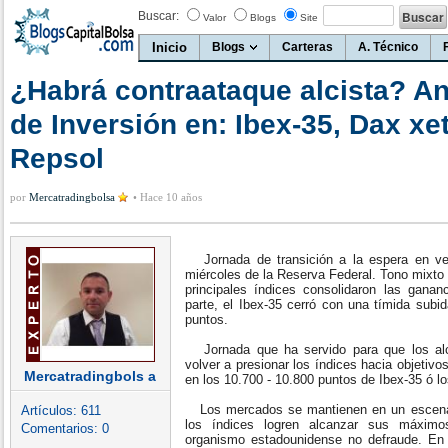
Buscar:
Valor
Blogs
Site
Inicio
Blogs
Carteras
A. Técnico
¿Habrá contraataque alcista? An
de Inversión en: Ibex-35, Dax xet
Repsol
por
Mercatradingbolsa
•
Hace 10 años
Jornada de transición a la espera en ver
miércoles de la Reserva Federal. Tono mixto 
principales índices consolidaron las gan
parte, el Ibex-35 cerró con una tímida subi
puntos.
Jornada que ha servido para que los alci
volver a presionar los índices hacia objeti
Mercatradingbols a
en los 10.700 - 10.800 puntos de Ibex-35 ó l
Los mercados se mantienen en un escenar
Artículos:
611
los índices logren alcanzar sus máximo
Comentarios:
0
organismo estadounidense no defraude. En