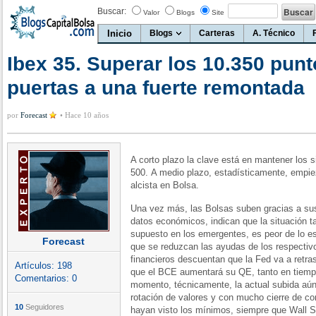
Buscar:
Valor
Blogs
Site
Inicio
Blogs
Carteras
A. Técnico
Ibex 35. Superar los 10.350 punto
puertas a una fuerte remontada
por
Forecast
•
Hace 10 años
A corto plazo la clave está en mantener los 
500. A medio plazo, estadísticamente, empi
alcista en Bolsa.
Una vez más, las Bolsas suben gracias a sus
datos económicos, indican que la situación t
supuesto en los emergentes, es peor de lo es
Forecast
que se reduzcan las ayudas de los respecti
financieros descuentan que la Fed va a retra
Artículos:
198
que el BCE aumentará su QE, tanto en tiem
Comentarios:
0
momento, técnicamente, la actual subida aún
rotación de valores y con mucho cierre de co
10
Seguidores
hayan visto los mínimos, siempre que Wall St