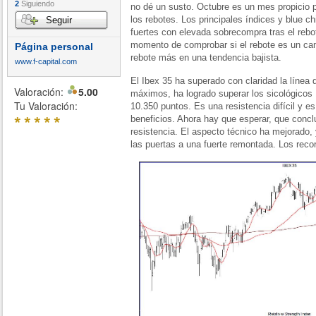
2
Siguiendo
no dé un susto. Octubre es un mes propicio p
los rebotes. Los principales índices y blue ch
Seguir
fuertes con elevada sobrecompra tras el rebo
momento de comprobar si el rebote es un ca
Página personal
rebote más en una tendencia bajista.
www.f-capital.com
El Ibex 35 ha superado con claridad la línea 
Valoración:
5.00
máximos, ha logrado superar los sicológicos 
Tu Valoración:
10.350 puntos. Es una resistencia difícil y e
*
*
*
*
*
beneficios. Ahora hay que esperar, que conclu
resistencia. El aspecto técnico ha mejorado, 
las puertas a una fuerte remontada. Los reco