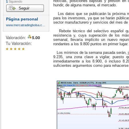
notícias, posiciones bajistas y presión en
1
Siguiendo
hundir, de alguna manera, el mercado.
Seguir
Los datos que se publicarán la próxima m
para los inversores, ya que se harán pública
Página personal
sector manufacturero y servícios del mes d
www.mercatradingbolsa.com
Rebote técnico del selectivo español qu
resistencia y, cuya superación de los má
Valoración:
5.00
semanal, llevaría implícito un nuevo rep
Tu Valoración:
rondantes a los 9.800 puntos en primer lugar
*
*
*
*
*
Los mínimos de la semana pasada serán, ju
9.235, una zona clave a vigilar, puesto q
inmediatamente a los 8.900, ó incluso 8.20
suficientes argumentos como para rehacerse