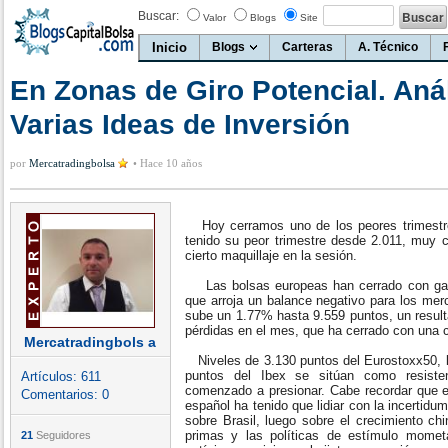
Buscar:
Valor
Blogs
Site
Inicio
Blogs
Carteras
A. Técnico
En Zonas de Giro Potencial. Anál
Varias Ideas de Inversión
por
Mercatradingbolsa
•
Hace 10 años
Hoy cerramos uno de los peores trimestr
tenido su peor trimestre desde 2.011, muy 
cierto maquillaje en la sesión.
Las bolsas europeas han cerrado con gan
que arroja un balance negativo para los merc
sube un 1.77% hasta 9.559 puntos, un resulta
pérdidas en el mes, que ha cerrado con una c
Mercatradingbols a
Niveles de 3.130 puntos del Eurostoxx50, l
puntos del Ibex se sitúan como resiste
Artículos:
611
comenzado a presionar. Cabe recordar que e
Comentarios:
0
español ha tenido que lidiar con la incertid
sobre Brasil, luego sobre el crecimiento ch
primas y las políticas de estímulo mometa
21
Seguidores