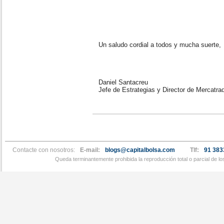
Un saludo cordial a todos y mucha suerte,
Daniel Santacreu
Jefe de Estrategias y Director de Mercatra
Contacte con nosotros:
E-mail:
blogs@capitalbolsa.com
Tlf:
91 383
Queda terminantemente prohibida la reproducción total o parcial de l