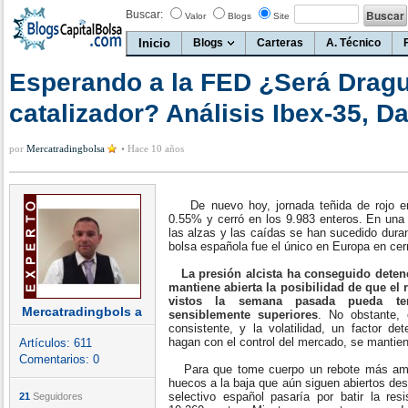
Buscar:
Valor
Blogs
Site
Inicio
Blogs
Carteras
A. Técnico
Esperando a la FED ¿Será Dragu
catalizador? Análisis Ibex-35, 
por
Mercatradingbolsa
•
Hace 10 años
De nuevo hoy, jornada teñida de rojo en 
0.55% y cerró en los 9.983 enteros. En una 
las alzas y las caídas se han sucedido durant
bolsa española fue el único en Europa en cer
La presión alcista ha conseguido detener
mantiene abierta la posibilidad de que el
vistos la semana pasada pueda ten
Mercatradingbols a
sensiblemente superiores
. No obstante, 
consistente, y la volatilidad, un factor de
hagan con el control del mercado, se mantie
Artículos:
611
Comentarios:
0
Para que tome cuerpo un rebote más ampli
huecos a la baja que aún siguen abiertos des
selectivo español pasaría por batir la re
21
Seguidores