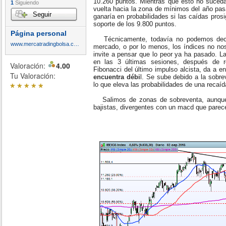
10.260 puntos. Mientras que esto no suceda
1
Siguiendo
vuelta hacia la zona de mínimos del año pas
Seguir
ganaría en probabilidades si las caídas prosi
soporte de los 9.800 puntos.
Página personal
Técnicamente, todavía no podemos deci
www.mercatradingbolsa.com
mercado, o por lo menos, los índices no nos
invite a pensar que lo peor ya ha pasado. 
en las 3 últimas sesiones, después de 
Valoración:
4.00
Fibonacci del último impulso alcista, da a e
Tu Valoración:
encuentra débi
l. Se sube debido a la sobre
*
*
*
*
*
lo que eleva las probabilidades de una recaíd
Salimos de zonas de sobreventa, aunque
bajistas, divergentes con un macd que parece 