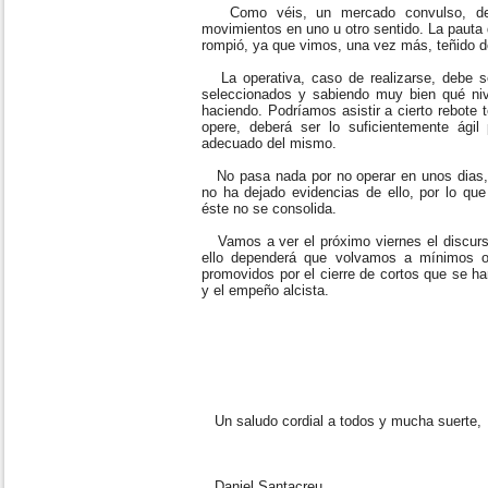
Como véis, un mercado convulso, de gra
movimientos en uno u otro sentido. La pauta 
rompió, ya que vimos, una vez más, teñido d
La operativa, caso de realizarse, debe s
seleccionados y sabiendo muy bien qué nive
haciendo. Podríamos asistir a cierto rebote 
opere, deberá ser lo suficientemente ági
adecuado del mismo.
No pasa nada por no operar en unos dias, e
no ha dejado evidencias de ello, por lo que
éste no se consolida.
Vamos a ver el próximo viernes el discurs
ello dependerá que volvamos a mínimos o
promovidos por el cierre de cortos que se h
y el empeño alcista.
Un saludo cordial a todos y mucha suerte,
Daniel Santacreu