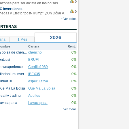
0
azones para ser alcista en las bolsas
C Inversiones
0
Monedas y Efecto “post-Trump”: ¿Un Dólar Americano operando en rangos?
• Ver todos
ARTERAS
2026
ana
1 Mes
ombre
Cartera
Rent.
la bolsa de chencho
chencho
0%
ontcusi
BRUFI
0%
ewexperience
Cerrillo1989
0%
Mindonium Inversions
IBEX35
0%
ubiod10
especulativa
0%
ue Ma La Bolsa
Que Ma La Bolsa
0%
eality trading
Aquiles
0%
avacapaca
Lavacapaca
0%
Ver todas