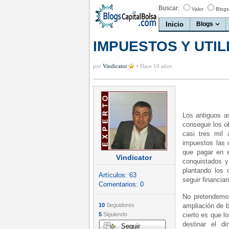
Buscar:
Valor
Blogs
Inicio
Blogs
IMPUESTOS Y UTIL
por
Vindicator
•
Hace 10 años
Los antiguos a
conseguir los o
casi tres mil
impuestos las 
que pagar en e
Vindicator
conquistados y
plantando los 
Artículos:
63
seguir financi
Comentarios:
0
No pretendemos
10
Seguidores
ampliación de b
5
Siguiendo
cierto es que l
destinar el di
Seguir