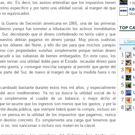
s, etc. Es decir, los asirios entendían que los impuestos tienen
7 R
stino específico y por tanto una utilidad social, al margen de que
KB
o no equivocados.
ó la Guerra de Secesión americana en 1865, una de las primeras
TOP C
ierno yanqui fue someter a tributación los activos inmobiliarios
l Sur, decretando que el dinero confederado no tenía valor y que
puestos debían pagarse en dinero yanqui. Muy pocos sudistas
1 Sem
a los dólares del Norte, y ello dio pie para que muchos yanquis
#
N
rse con propiedades sureñas simplemente porque tenían dinero
1
 acudir a las subastas de bienes embargados. En este caso, los
én tenían una utilidad doble para el Estado: recaudar dinero para
2
f
uenta guerra, y conseguir mezclar sangres al permitir que gente del
3
N
se parte del Sur, de nuevo al margen de que la medida fuera o no
4
5
r
cambiado bastante durante estos tres mil años, y especialmente
6
Q
del arco mediterráneo. Ya no se busca la utilidad social de lo
no simplemente el cuadre de un balance, o mejor dicho el
7
R
que se asume que los ingresos son menos que los gastos, y por la
8
L
mite deuda pública, que siempre habrá quien la compre, incluso sin
o se piensa en la utilidad de los impuestos que pagamos, nunca
n destino concreto. Es simplemente una carga que tenemos que
 si no, nos sancionan o incluso nos meten en la cárcel.