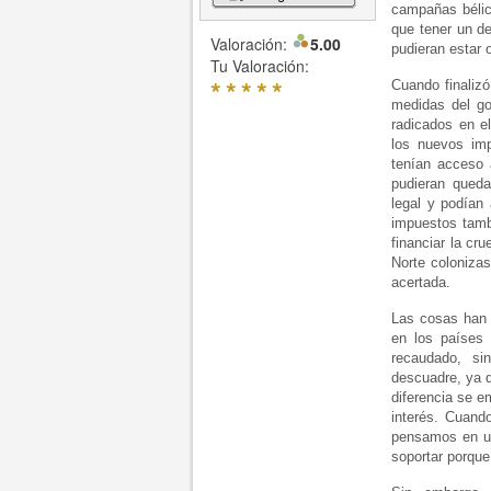
campañas bélica
que tener un de
Valoración:
5.00
pudieran estar 
Tu Valoración:
*
*
*
*
*
Cuando finaliz
medidas del gob
radicados en e
los nuevos im
tenían acceso 
pudieran queda
legal y podían
impuestos tambi
financiar la cr
Norte coloniza
acertada.
Las cosas han 
en los países 
recaudado, si
descuadre, ya 
diferencia se e
interés. Cuand
pensamos en u
soportar porque