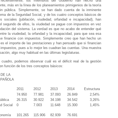
 recientemente, los miembros del Gobierno han hecho una
ente, más en la línea de los planeamientos primigenios de la teoría
ión pública. Simplemente, se han dado cuenta de la inminente
tema de la Seguridad Social, y de los cuatro conceptos básicos de
es sociales (jubilación, viudedad, orfandad e incapacidad), han
el segundo de ellos, la viudedad se pague con impuestos en vez
udación del sistema. La verdad es que no acabo de entender qué
entre la viudedad, la orfandad y la incapacidad, para que sea esa
 se financie con impuestos. Simplemente creo que han hecho un
 es el importe de las prestaciones y han pensado que si financian
 impuestos, pues a lo mejor les cuadran las cuentas. Una muestra
ación, algo muy habitual en las últimas legislaturas.
e cuadro, podemos observar cuál es el déficit real de la gestión
n función de los tres conceptos básicos:
 DE LA
SPAÑOLA
2011
2012
2013
2014
Estructura
74.950
77.981
37.093
26.849
2,54%
ública
26.315
30.922
34.198
34.542
3,26%
ad Social
0
7.003
11.648
15.300
1,45%
conomía
101.265
115.906
82.939
76.691