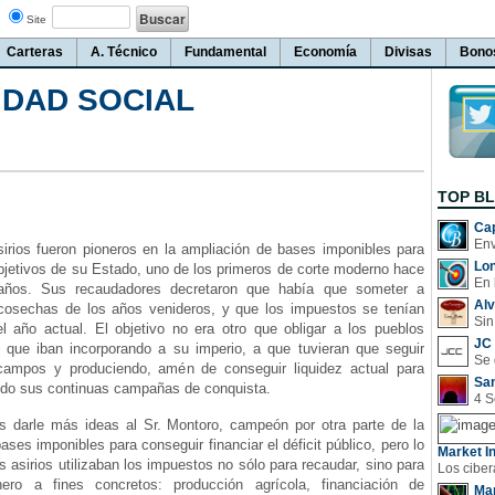
Site
Carteras
A. Técnico
Fundamental
Economía
Divisas
Bono
IDAD SOCIAL
TOP B
Cap
sirios fueron pioneros en la ampliación de bases imponibles para
Lo
bjetivos de su Estado, uno de los primeros de corte moderno hace
En 
 años. Sus recaudadores decretaron que había que someter a
Al
cosechas de los años venideros, y que los impuestos se tenían
Sin
l año actual. El objetivo no era otro que obligar a los pueblos
JC 
 que iban incorporando a su imperio, a que tuvieran que seguir
campos y produciendo, amén de conseguir liquidez actual para
San
ando sus continuas campañas de conquista.
 darle más ideas al Sr. Montoro, campeón por otra parte de la
ases imponibles para conseguir financiar el déficit público, pero lo
Market In
os asirios utilizaban los impuestos no sólo para recaudar, sino para
nero a fines concretos: producción agrícola, financiación de
Man