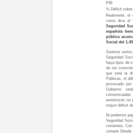
PIB
% Déficit sobre
Realmente, el 
como dice el
Seguridad Soc
española tien
pública acumu
Social del 1,4
Seamos serios.
Seguridad Soci
haya tipos de i
de ser conscient
que será la di
Públicas, el dé
provocado por
Gobierno será
consensuadas 
avestruces no 
mayor déficit d
Ni podemos paga
Seguridad Socia
corrientes. Con
compre Deuda Pú