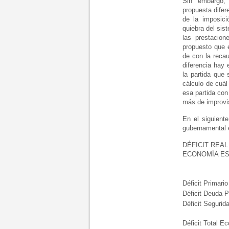
Sin embargo,
propuesta difer
de la imposic
quiebra del sis
las prestacion
propuesto que 
de con la reca
diferencia hay 
la partida que
cálculo de cuál
esa partida con
más de improvis
En el siguient
gubernamental e
DÉFICIT REAL
ECONOMÍA E
Déficit Primario
Déficit Deuda P
Déficit Segurid
Déficit Total E