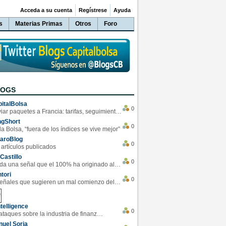
Acceda a su cuenta
Regístrese
Ayuda
s
Materias Primas
Otros
Foro
LOGS
italBolsa
0
Enviar paquetes a Francia: tarifas, seguimiento y ventajas destacadas
ngShort
0
la Bolsa, “fuera de los índices se vive mejor”
varoBlog
0
 artículos publicados
Castillo
0
Se da una señal que el 100% ha originado alzas en las bolsas
tori
0
4 Señales que sugieren un mal comienzo del 3T de la economía EEUU
telligence
0
Los ciberataques sobre la industria de finanzas se han duplicado este año
uel Soria