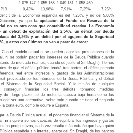
1.075.147
1.055.158
1.049.181
1.058.469
 PIB
9,42%
10,98%
7,91%
7,25%
7,25%
déficit de la Economía española es del 7,25%, y no del 5,80%
 Gobierno, ya que
la apelación al Fondo de Reserva de la
ial no es otra cosa que contabilidad creativa
.
La Economía
e un déficit de explotación del 2,54%, un déficit por deuda
lada del 3,26% y un déficit por el agujero de la Seguridad
5%, y estos dos últimos no van a parar de crecer
.
 Con el modelo actual ni se pueden pagar las prestaciones de la
al, ni se podrán pagar los intereses de la Deuda Pública cuando
nterés de mercado (vamos, cuando se jubile el Sr. Draghi). Hemos
es de que el déficit público tendrá tres partes: el déficit primario
ferencia real entre ingresos y gastos de las Administraciones
ficit provocado por los intereses de la Deuda Pública, y el déficit
 el Sistema de la Seguridad Social. Y la misión de cualquier
 conseguir financiar los tres déficits, tomando medidas
y de largo plazo. Lo de meter la cabeza bajo tierra como los
puede ser una alternativa, sobre todo cuando se tiene el segundo
e la zona euro, como le ocurre a España.
r la Deuda Pública actual, ni podemos financiar el Sistema de la
l, ni siquiera somos capaces de equilibrar los ingresos y gastos
 estas perspectivas, cada vez resulta más extraño que haya quien
blica española sin interés, aparte del Sr. Draghi, de los bancos