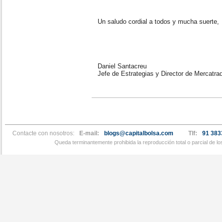
Un saludo cordial a todos y mucha suerte,
Daniel Santacreu
Jefe de Estrategias y Director de Mercatra
Contacte con nosotros:
E-mail:
blogs@capitalbolsa.com
Tlf:
91 383
Queda terminantemente prohibida la reproducción total o parcial de l