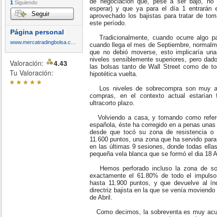
de negociación que, pese a ser bajo, no 
1
Siguiendo
esperar) y que ya para el día 1 entrarán 
Seguir
aprovechado los bajistas para tratar de toma
este período.
Página personal
Tradicionalmente, cuando ocurre algo pa
www.mercatradingbolsa.com
cuando llega el mes de Septiembre, normalmen
que no debió moverse, esto implicaría un
niveles sensiblemente superiores, pero dad
Valoración:
4.43
las bolsas tanto de Wall Street como de to
Tu Valoración:
hipotética vuelta.
*
*
*
*
*
Los niveles de sobrecompra son muy acu
compras, en el contexto actual estarían 
ultracorto plazo.
Volviendo a casa, y tomando como referenc
española, éste ha corregido en a penas unas 
desde que tocó su zona de resistencia o 
11.600 puntos, una zona que ha servido para 
en las últimas 9 sesiones, donde todas ella
pequeña vela blanca que se formó el dia 18 A
Hemos perforado incluso la zona de sopo
exactamente el 61.80% de todo el impulso
hasta 11.900 puntos, y que devuelve al ín
directriz bajista en la que se venía moviend
de Abril.
Como decimos, la sobreventa es muy acu