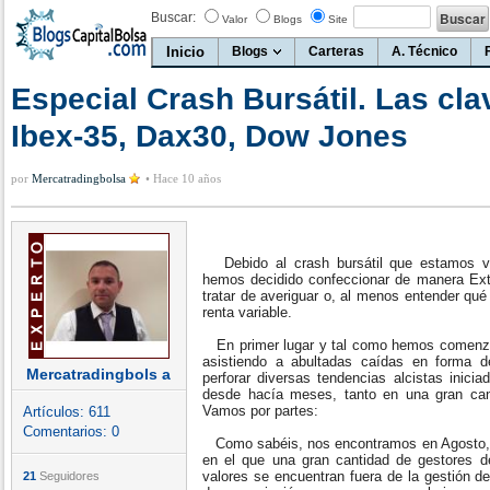
Buscar:
Valor
Blogs
Site
Inicio
Blogs
Carteras
A. Técnico
Especial Crash Bursátil. Las cla
Ibex-35, Dax30, Dow Jones
por
Mercatradingbolsa
•
Hace 10 años
Debido al crash bursátil que estamos vi
hemos decidido confeccionar de manera Extr
tratar de averiguar o, al menos entender qu
renta variable.
En primer lugar y tal como hemos comenz
asistiendo a abultadas caídas en forma 
Mercatradingbols a
perforar diversas tendencias alcistas inici
desde hacía meses, tanto en una gran can
Vamos por partes:
Artículos:
611
Comentarios:
0
Como sabéis, nos encontramos en Agosto, 
en el que una gran cantidad de gestores 
valores se encuentran fuera de la gestión d
21
Seguidores