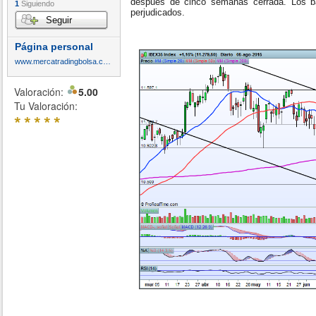
después de cinco semanas cerrada. Los b
1
Siguiendo
perjudicados.
Seguir
Página personal
www.mercatradingbolsa.com
Valoración:
5.00
Tu Valoración:
*
*
*
*
*