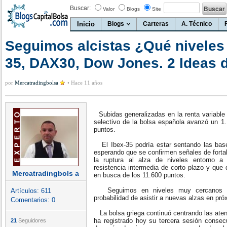
Buscar:
Valor
Blogs
Site
Inicio
Blogs
Carteras
A. Técnico
Seguimos alcistas ¿Qué niveles 
35, DAX30, Dow Jones. 2 Ideas d
por
Mercatradingbolsa
•
Hace 11 años
Subidas generalizadas en la renta variable
selectivo de la bolsa española avanzó un 1.
puntos.
El Ibex-35 podría estar sentando las bas
esperando que se confirmen señales de fortal
la ruptura al alza de niveles entorno a
resistencia intermedia de corto plazo y que
Mercatradingbols a
en busca de los 11.600 puntos.
Seguimos en niveles muy cercanos a 
Artículos:
611
probabilidad de asistir a nuevas alzas en pr
Comentarios:
0
La bolsa griega continuó centrando las atenc
ha registrado hoy su tercera sesión consecu
21
Seguidores