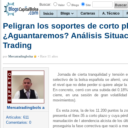
Buscar:
Valor
Blogs
Site
Inicio
Blogs
Carteras
A. Técnico
Peligran los soportes de corto p
¿Aguantaremos? Análisis Situac
Trading
por
Mercatradingbolsa
•
Hace 11 años
Jornada de cierta tranquilidad y tensión en
selectivo de la bolsa española se aferró, u
el nivel que no debe perder si quiere alejar l
En concreto, cerró con una subida del 0.18% 
cierre, en una sesión de gran volatilida
movimientos).
Mercatradingbols a
Es esta zona, la de los 11.200 puntos la zon
presenta el Ibex-35 a corto plazo y cuya pérd
Artículos:
611
reanudación de l atendencia alcista de los 
Comentarios:
0
proseguiria la fase correctiva que nació a me