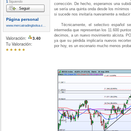
1
Siguiendo
corrección. De hecho, esperamos una subi
Seguir
ue sería una quinta onda desde los mínimos 
si sucede nos invitaría nuevamente a reducir 
Página personal
Técnicamente, el selectivo español se e
www.mercatradingbolsa.com
intermedia que representan los 11.600 punto
decimos, a un nuevo movimiento alcista. POr
Valoración:
3.40
ya que su pérdida implicaría nuevos recorte
Tu Valoración:
por hoy, es un escenario mucho menos proba
*
*
*
*
*