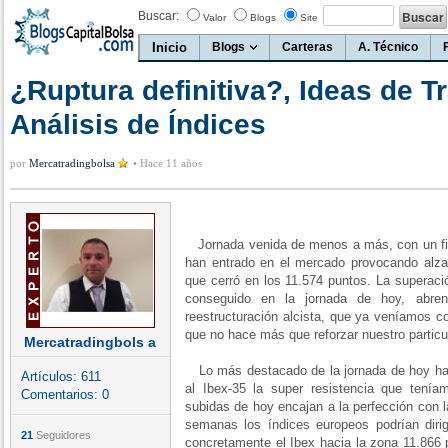
Buscar:
Valor
Blogs
Site
Inicio
Blogs
Carteras
A. Técnico
¿Ruptura definitiva?, Ideas de T
Análisis de Índices
por
Mercatradingbolsa
•
Hace 11 años
Jornada venida de menos a más, con un fin
han entrado en el mercado provocando alza
que cerró en los 11.574 puntos. La superac
conseguido en la jornada de hoy, abren
reestructuración alcista, que ya veníamos c
que no hace más que reforzar nuestro particu
Mercatradingbols a
Lo más destacado de la jornada de hoy ha
Artículos:
611
al Ibex-35 la super resistencia que tení
Comentarios:
0
subidas de hoy encajan a la perfección con l
semanas los índices europeos podrían dir
21
Seguidores
concretamente el Ibex hacia la zona 11.866 p