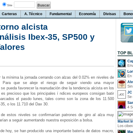
Site
Carteras
A. Técnico
Fundamental
Economía
Divisas
Bono
orno alcista
lisis Ibex-35, SP500 y
alores
TOP B
Cap
Lo
En 
la mínima la jornada cerrando con alzas del 0.02% en niveles de
Al
. Para que se aleje el riesgo de seguir viendo una mayor
Sin
 se pueda favorecer la reanudación dne la tendencia alcista en los
JC 
es precioso que los principales í ndices europeos consigan batir
arcados el pasdo lunes, tales como son la zona de los 11.500
San
-35, o los 11.710 del Dax 30.
 estos niveles se confirmarían patrones de giro al alza muy
tarían a seguir aumentando nuestra exposición a bolsa.
Market In
e hoy, se han producido una importante batería de datos macro,
Man