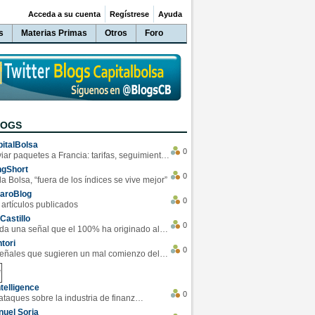
Acceda a su cuenta
Regístrese
Ayuda
s
Materias Primas
Otros
Foro
LOGS
italBolsa
0
Enviar paquetes a Francia: tarifas, seguimiento y ventajas destacadas
ngShort
0
la Bolsa, “fuera de los índices se vive mejor”
varoBlog
0
 artículos publicados
Castillo
0
Se da una señal que el 100% ha originado alzas en las bolsas
tori
0
4 Señales que sugieren un mal comienzo del 3T de la economía EEUU
telligence
0
Los ciberataques sobre la industria de finanzas se han duplicado este año
uel Soria