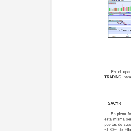
En el apar
TRADING
, par
SACYR
En plena forma
esta misma sem
puertas de supe
61.80% de FIbo