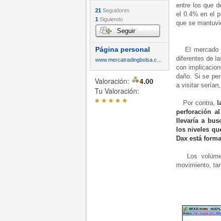
entre los que d
21
Seguidores
el 0.4% en el 
1
Siguiendo
que se mantuvie
Seguir
Página personal
El mercado no
diferentes de 
www.mercatradingbolsa.com
con implicacion
daño. Si se per
Valoración:
4.00
a visitar sería
Tu Valoración:
*
*
*
*
*
Por contra,
l
perforación a
llevaría a bu
los niveles q
Dax está form
Los volúmenes
movimiento, tan