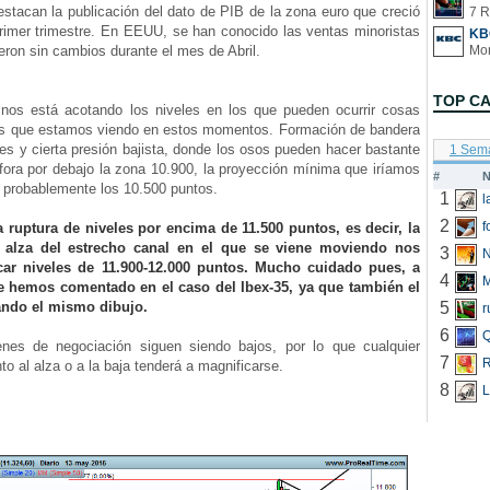
estacan la publicación del dato de PIB de la zona euro que creció
7 R
primer trimestre. En EEUU, se han conocido las ventas minoristas
KB
ron sin cambios durante el mes de Abril.
TOP C
s está acotando los niveles en los que pueden ocurrir cosas
las que estamos viendo en estos momentos. Formación de bandera
es y cierta presión bajista, donde los osos pueden hacer bastante
1 Sem
fora por debajo la zona 10.900, la proyección mínima que iríamos
#
N
n, probablemente los 10.500 puntos.
1
2
f
a ruptura de niveles por encima de 11.500 puntos, es decir, la
l alza del estrecho canal en el que se viene moviendo nos
3
N
scar niveles de 11.900-12.000 puntos. Mucho cuidado pues, a
4
ue hemos comentado en el caso del Ibex-35, ya que también el
ando el mismo dibujo.
5
r
6
Q
 de negociación siguen siendo bajos, por lo que cualquier
7
R
to al alza o a la baja tenderá a magnificarse.
8
L