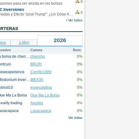
0
azones para ser alcista en las bolsas
C Inversiones
0
Monedas y Efecto “post-Trump”: ¿Un Dólar Americano operando en rangos?
• Ver todos
ARTERAS
2026
ana
1 Mes
ombre
Cartera
Rent.
la bolsa de chencho
chencho
0%
ontcusi
BRUFI
0%
ewexperience
Cerrillo1989
0%
Mindonium Inversions
IBEX35
0%
ubiod10
especulativa
0%
ue Ma La Bolsa
Que Ma La Bolsa
0%
eality trading
Aquiles
0%
avacapaca
Lavacapaca
0%
Ver todas