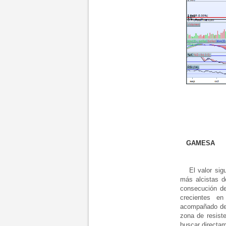
GAMESA
El valor si
más alcistas d
consecución de
crecientes e
acompañado de 
zona de resist
buscar directam