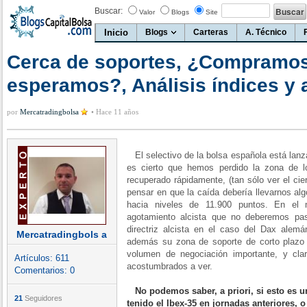
Buscar:
Valor
Blogs
Site
Inicio
Blogs
Carteras
A. Técnico
Cerca de soportes, ¿Compramo
esperamos?, Análisis índices y 
por
Mercatradingbolsa
•
Hace 11 años
El selectivo de la bolsa española está lanza
es cierto que hemos perdido la zona de 
recuperado rápidamente, (tan sólo ver el cier
pensar en que la caída debería llevarnos alg
hacia niveles de 11.900 puntos. En el
agotamiento alcista que no deberemos pas
directriz alcista en el caso del Dax alem
Mercatradingbols a
además su zona de soporte de corto plazo 
volumen de negociación importante, y cl
Artículos:
611
acostumbrados a ver.
Comentarios:
0
No podemos saber, a priori, si esto es u
21
Seguidores
tenido el Ibex-35 en jornadas anteriores, 