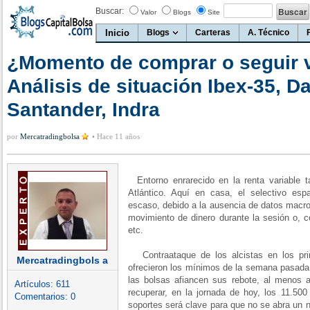
Buscar:
Valor
Blogs
Site
Inicio
Blogs
Carteras
A. Técnico
¿Momento de comprar o seguir 
Análisis de situación Ibex-35, Da
Santander, Indra
por
Mercatradingbolsa
•
Hace 11 años
Entorno enrarecido en la renta variable t
Atlántico. Aquí en casa, el selectivo es
escaso, debido a la ausencia de datos macro 
movimiento de dinero durante la sesión o, c
etc.
Contraataque de los alcistas en los prin
Mercatradingbols a
ofrecieron los mínimos de la semana pasada 
las bolsas afiancen sus rebote, al menos a
Artículos:
611
recuperar, en la jornada de hoy, los 11.50
Comentarios:
0
soportes será clave para que no se abra un 