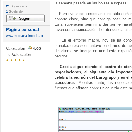
la semana pasada en las bolsas europeas.
21
Seguidores
1
Siguiendo
Para evitar este escenario, no sólo será n
Seguir
soporte clave, sino que consiga batir las r
Esta superación permitiría dar por termiand
Página personal
favorecer la reanudación de l atendencia alc
www.mercatradingbolsa.com
En el entorno macro, hoy se ha conocid
manufacturero se mantuvo en el mes de abr
Valoración:
4.00
del cliente se tradujo en una fuerte expani
Tu Valoración:
pedidos.
*
*
*
*
*
Grecia sigue siendo el centro de ate
negociaciones, el siguiente dia import
celebra la reunión del Eurogrupo y en el
acreedores
. Mientras tanto, las negocia
fuentes que afirman sobre un acuerdo este 