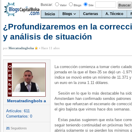
Buscar:
Valor
Blogs
Site
Inicio
Blogs
Carteras
A. Técnico
¿Profundizaremos en la correcc
y análisis de situación
por
Mercatradingbolsa
•
Hace 11 años
La corrección comienza a tomar cierto calado
jornada en la que el Ibex-35 se dejó un -1.97
índice se movió entre un mínimo de 11.371 
un euro en la zona 1.11 dólares.
Sesión en lo que lo más destacable ha sido
Amsterdam han confirmado sendos patrones d
Mercatradingbols a
techo que refuerzan el escenario de correcc
el giro bajista que vimos hace dos semanas.
Artículos:
611
Comentarios:
0
Estas pautas sugierern que esta fase correc
seguir teniendo continuidad en próximas fech
21
Seguidores
abriría solamente si se pierden los mínimos 