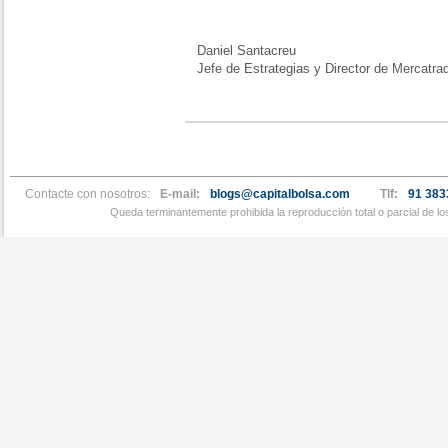
Daniel Santacreu
Jefe de Estrategias y Director de Mercatra
Contacte con nosotros:
E-mail:
blogs@capitalbolsa.com
Tlf:
91 383
Queda terminantemente prohibida la reproducción total o parcial de l