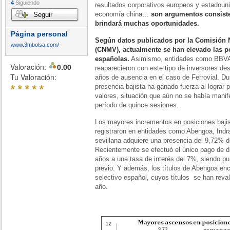
4
Siguiendo
resultados corporativos europeos y estadoun
economía china…
son argumentos consiste
Seguir
brindará muchas oportunidades.
Página personal
Según datos publicados por la Comisión 
www.3mbolsa.com/
(CNMV), actualmente se han elevado las p
españolas.
Asimismo, entidades como BBVA, 
Valoración:
0.00
reaparecieron con este tipo de inversores de
Tu Valoración:
años de ausencia en el caso de Ferrovial. Du
*
*
*
*
*
presencia bajista ha ganado fuerza al lograr 
valores, situación que aún no se había manif
período de quince sesiones.
Los mayores incrementos en posiciones baji
registraron en entidades como Abengoa, Indr
sevillana adquiere una presencia del 9,72% de 
Recientemente se efectuó el único pago de d
años a una tasa de interés del 7%, siendo pu
previo. Y además, los títulos de Abengoa enc
selectivo español, cuyos títulos se han reva
año.