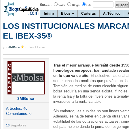
Buscar:
Valor
Blogs
Site
Inicio
Blogs
Carteras
A. Técnico
LOS INSTITUCIONALES MARCA
EL IBEX-35®
por
3MBolsa
•
Hace 11 años
Tras el mejor arranque bursátil desde 199
homólogos europeos, han anotado revalor
en lo que va de año.
El selectivo nacional a
son muchos los analistas que prevén subidas
También los medios de comunicación siguen a
bolsa seguiría en una senda alcista. Y no es 
la renta fija y la falta de inversiones alterna
3MBolsa
inversores a la renta variable.
Artículos:
46
Sin embargo, las subidas no son líneas verti
Comentarios:
0
Además, se ha de tener en cuenta otras vari
volatilidad de las cotizaciones actuales, com
13
Seguidores
del país heleno dónde la prima de riesgo regi