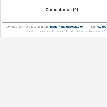
Comentarios
(
0
)
Contacte con nosotros:
E-mail:
blogs@capitalbolsa.com
Tlf:
91 383
Queda terminantemente prohibida la reproducción total o parcial de l