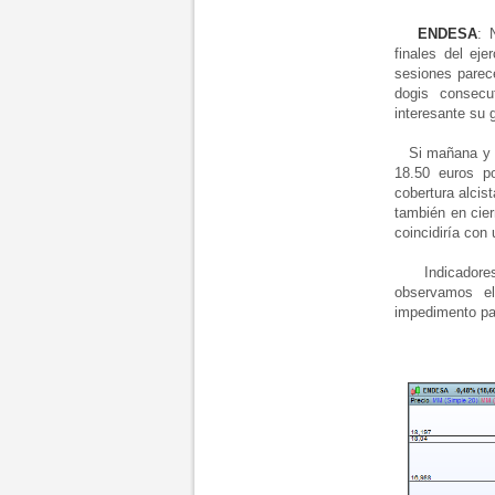
ENDESA
: 
finales del eje
sesiones parec
dogis consecu
interesante su g
Si mañana y en
18.50 euros po
cobertura alcis
también en cier
coincidiría con
Indicadores t
observamos e
impedimento pa