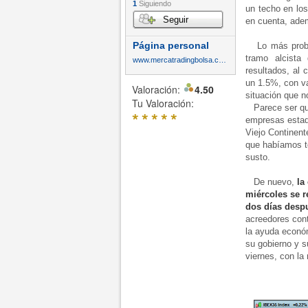
1
Siguiendo
un techo en lo
Seguir
en cuenta, adem
Página personal
Lo más probabl
tramo alcista
www.mercatradingbolsa.com
resultados, al 
un 1.5%, con v
Valoración:
4.50
situación que n
Tu Valoración:
Parece ser que
*
*
*
*
*
empresas estad
Viejo Continente
que habíamos te
susto.
De nuevo,
la
miércoles se r
dos días desp
acreedores con
la ayuda econó
su gobierno y s
viernes, con la