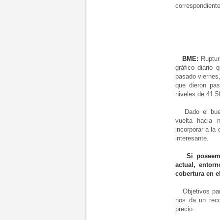
correspondiente
BME:
Ruptur
gráfico diario
pasado viernes,
que dieron pa
niveles de 41.56
Dado el buen 
vuelta hacia 
incorporar a la
interesante.
Si poseemo
actual, entor
cobertura en e
Objetivos para 
nos da un reco
precio.