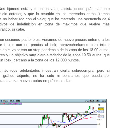
Nos fijamos esta vez en un valor, alcista desde prácticamente
rcicio anterior, y que lo ocurrido en los mercados estas últimas
e no haber ído con el valor, que ha marcado una secuencia de 4
tivos de indefinición en zona de máximos que vuelve más
ráfico, si cabe.
 sesiones posteriores, viéramos de nuevo precios entorno a los
r título, aun en precios al tick, aprovecharíamos para iniciar
ta en el valor con un stop por debajo de la zona de los 18.00 euros,
res y un objetivo muy claro alrededor de la zona 19.50 euros, que
 un Ibex, cercano a la zona de los 12.000 puntos.
écnicos adelantados muestran cierta sobrecompra, pero si
l gráfico adjunto, no ha sido ni pensamos que pueda ser
ra alcanzar nuevas cotas en próximos dias.