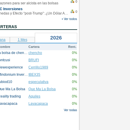
0
azones para ser alcista en las bolsas
C Inversiones
0
Monedas y Efecto “post-Trump”: ¿Un Dólar Americano operando en rangos?
• Ver todos
ARTERAS
2026
ana
1 Mes
ombre
Cartera
Rent.
la bolsa de chencho
chencho
0%
ontcusi
BRUFI
0%
ewexperience
Cerrillo1989
0%
Mindonium Inversions
IBEX35
0%
ubiod10
especulativa
0%
ue Ma La Bolsa
Que Ma La Bolsa
0%
eality trading
Aquiles
0%
avacapaca
Lavacapaca
0%
Ver todas