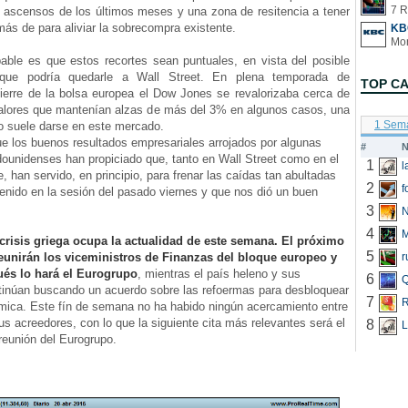
7 R
s ascensos de los últimos meses y una zona de resitencia a tener
ás de para aliviar la sobrecompra existente.
KB
e es que estos recortes sean puntuales, en vista del posible
 que podría quedarle a Wall Street. En plena temporada de
TOP C
cierre de la bolsa europea el Dow Jones se revalorizaba cerca de
alores que mantenían alzas de más del 3% en algunos casos, una
1 Sem
o suele darse en este mercado.
 los buenos resultados empresariales arrojados por algunas
#
N
ounidenses han propiciado que, tanto en Wall Street como en el
1
, han servido, en principio, para frenar las caídas tan abultadas
2
f
nido en la sesión del pasado viernes y que nos dió un buen
3
N
4
 crisis griega ocupa la actualidad de este semana. El próximo
5
eunirán los viceministros de Finanzas del bloque europeo y
r
ués lo hará el Eurogrupo
, mientras el país heleno y sus
6
Q
tinúan buscando un acuerdo sobre las refoermas para desbloquear
7
R
mica. Este fín de semana no ha habido ningún acercamiento entre
us acreedores, con lo que la siguiente cita más relevantes será el
8
L
 reunión del Eurogrupo.