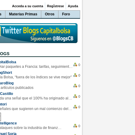
Acceda a su cuenta
Regístrese
Ayuda
s
Materias Primas
Otros
Foro
LOGS
italBolsa
0
Enviar paquetes a Francia: tarifas, seguimiento y ventajas destacadas
ngShort
0
la Bolsa, “fuera de los índices se vive mejor”
varoBlog
0
 artículos publicados
Castillo
0
Se da una señal que el 100% ha originado alzas en las bolsas
tori
0
4 Señales que sugieren un mal comienzo del 3T de la economía EEUU
telligence
0
Los ciberataques sobre la industria de finanzas se han duplicado este año
uel Soria