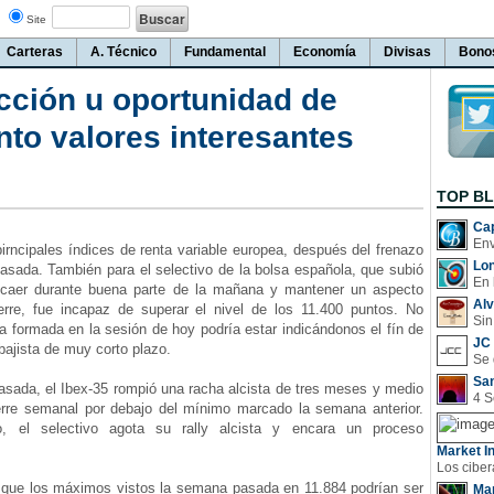
Site
Carteras
A. Técnico
Fundamental
Economía
Divisas
Bono
cción u oportunidad de
to valores interesantes
TOP B
Cap
irncipales índices de renta variable europea, después del frenazo
Lo
asada. También para el selectivo de la bolsa española, que subió
En 
 caer durante buena parte de la mañana y mantener un aspecto
Al
erre, fue incapaz de superar el nivel de los 11.400 puntos. No
Sin
la formada en la sesión de hoy podría estar indicándonos el fín de
JC 
ajista de muy corto plazo.
San
da, el Ibex-35 rompió una racha alcista de tres meses y medio
erre semanal por debajo del mínimo marcado la semana anterior.
 el selectivo agota su rally alcista y encara un proceso
Market In
ue los máximos vistos la semana pasada en 11.884 podrían ser
Man