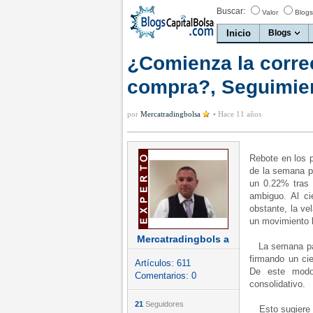
Buscar:
Valor
Blogs
Inicio
Blogs
¿Comienza la corre
compra?, Seguimien
por
Mercatradingbolsa
•
Hace 11 años
Rebote en los p
de la semana p
un 0.22% tras
ambiguo. Al ci
obstante, la ve
un movimiento b
Mercatradingbols a
La semana pasa
firmando un ci
Artículos:
611
De este modo,
Comentarios:
0
consolidativo.
21
Seguidores
Esto sugiere q