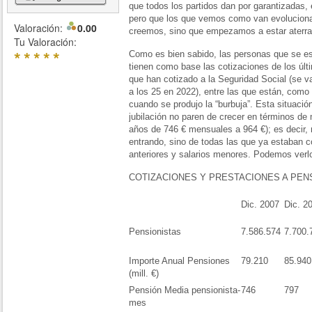
que todos los partidos dan por garantizadas,
pero que los que vemos como van evolucionan
Valoración:
0.00
creemos, sino que empezamos a estar aterra
Tu Valoración:
*
*
*
*
*
Como es bien sabido, las personas que se es
tienen como base las cotizaciones de los últ
que han cotizado a la Seguridad Social (se v
a los 25 en 2022), entre las que están, como 
cuando se produjo la “burbuja”. Esta situaci
jubilación no paren de crecer en términos de
años de 746 € mensuales a 964 €); es decir,
entrando, sino de todas las que ya estaban 
anteriores y salarios menores. Podemos verlo
COTIZACIONES Y PRESTACIONES A PEN
Dic. 2007
Dic. 2
Pensionistas
7.586.574
7.700.
Importe Anual Pensiones
79.210
85.940
(mill. €)
Pensión Media pensionista-
746
797
mes