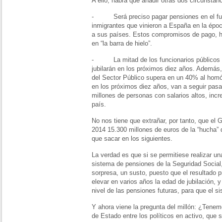
A ello, habrá que añadir otras dos circunstan
- Será preciso pagar pensiones en el futu
inmigrantes que vinieron a España en la épo
a sus países. Estos compromisos de pago, h
en “la barra de hielo”.
- La mitad de los funcionarios públicos t
jubilarán en los próximos diez años. Además,
del Sector Público supera en un 40% al homó
en los próximos diez años, van a seguir pasa
millones de personas con salarios altos, inc
país.
No nos tiene que extrañar, por tanto, que el
2014 15.300 millones de euros de la “hucha”
que sacar en los siguientes.
La verdad es que si se permitiese realizar un
sistema de pensiones de la Seguridad Social
sorpresa, un susto, puesto que el resultado 
elevar en varios años la edad de jubilación, y
nivel de las pensiones futuras, para que el s
Y ahora viene la pregunta del millón: ¿Tene
de Estado entre los políticos en activo, que se