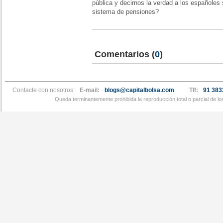
pública y decirnos la verdad a los españoles 
sistema de pensiones?
Comentarios
(
0
)
Contacte con nosotros:
E-mail:
blogs@capitalbolsa.com
Tlf:
91 383
Queda terminantemente prohibida la reproducción total o parcial de l