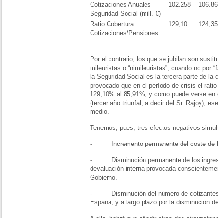
Cotizaciones Anuales
102.258
106.86
Seguridad Social (mill. €)
Ratio Cobertura
129,10
124,35
Cotizaciones/Pensiones
Por el contrario, los que se jubilan son susti
mileuristas o “nimileuristas”, cuando no por 
la Seguridad Social es la tercera parte de la d
provocado que en el período de crisis el rati
129,10% al 85,91%, y como puede verse en el
(tercer año triunfal, a decir del Sr. Rajoy), e
medio.
Tenemos, pues, tres efectos negativos simul
- Incremento permanente del coste de la
- Disminución permanente de los ingresos 
devaluación interna provocada conscientemen
Gobierno.
- Disminución del número de cotizantes p
España, y a largo plazo por la disminución de