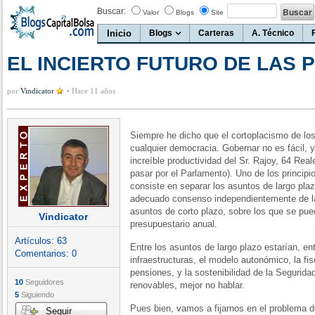
Buscar:
Valor
Blogs
Site
Inicio
Blogs
Carteras
A. Técnico
EL INCIERTO FUTURO DE LAS 
por
Vindicator
•
Hace 11 años
Siempre he dicho que el cortoplacismo de los
cualquier democracia. Gobernar no es fácil, y
increíble productividad del Sr. Rajoy, 64 Rea
pasar por el Parlamento). Uno de los princip
consiste en separar los asuntos de largo plaz
adecuado consenso independientemente de la
asuntos de corto plazo, sobre los que se pue
Vindicator
presupuestario anual.
Artículos:
63
Entre los asuntos de largo plazo estarían, ent
Comentarios:
0
infraestructuras, el modelo autonómico, la fis
pensiones, y la sostenibilidad de la Segurida
10
Seguidores
renovables, mejor no hablar.
5
Siguiendo
Pues bien, vamos a fijarnos en el problema de
Seguir