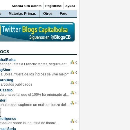
Acceda a su cuenta
Regístrese
Ayuda
s
Materias Primas
Otros
Foro
LOGS
italBolsa
0
Enviar paquetes a Francia: tarifas, seguimiento y ventajas destacadas
ngShort
0
la Bolsa, “fuera de los índices se vive mejor”
varoBlog
0
 artículos publicados
Castillo
0
Se da una señal que el 100% ha originado alzas en las bolsas
tori
0
4 Señales que sugieren un mal comienzo del 3T de la economía EEUU
telligence
0
Los ciberataques sobre la industria de finanzas se han duplicado este año
uel Soria