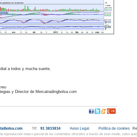
ial a todos y mucha suerte,
reu
egias y Director de Mercatradingbolsa.com
talbolsa.com
Tlf:
91 3833834
Aviso Legal
Política de cookies
Re
a reproducción total o parcial de los contenidos ofrecidos a través de este medio, salvo a