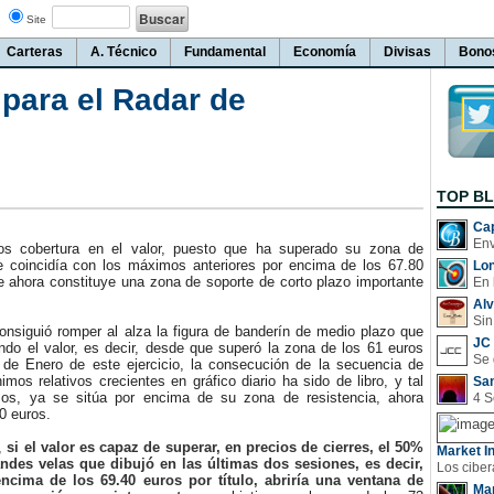
Site
Carteras
A. Técnico
Fundamental
Economía
Divisas
Bono
para el Radar de
TOP B
Cap
obertura en el valor, puesto que ha superado su zona de
ue coincidía con los máximos anteriores por encima de los 67.80
Lo
e ahora constituye una zona de soporte de corto plazo importante
En 
Al
Sin
iguió romper al alza la figura de banderín de medio plazo que
JC 
ndo el valor, es decir, desde que superó la zona de los 61 euros
 de Enero de este ejercicio, la consecución de la secuencia de
os relativos crecientes en gráfico diario ha sido de libro, y tal
San
s, ya se sitúa por encima de su zona de resistencia, ahora
0 euros.
,
si el valor es capaz de superar, en precios de cierres, el 50%
Market In
ndes velas que dibujó en las últimas dos sesiones, es decir,
encima de los 69.40 euros por título, abriría una ventana de
Man