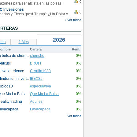
0
azones para ser alcista en las bolsas
C Inversiones
0
Monedas y Efecto “post-Trump”: ¿Un Dólar Americano operando en rangos?
• Ver todos
ARTERAS
2026
ana
1 Mes
ombre
Cartera
Rent.
la bolsa de chencho
chencho
0%
ontcusi
BRUFI
0%
ewexperience
Cerrillo1989
0%
Mindonium Inversions
IBEX35
0%
ubiod10
especulativa
0%
ue Ma La Bolsa
Que Ma La Bolsa
0%
eality trading
Aquiles
0%
avacapaca
Lavacapaca
0%
Ver todas