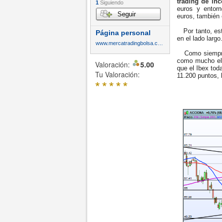
trading de in
1
Siguiendo
euros y entorn
Seguir
euros, también 
Por tanto, est
Página personal
en el lado largo
www.mercatradingbolsa.com
Como siempre,
como mucho el 
Valoración:
5.00
que el Ibex tod
Tu Valoración:
11.200 puntos, l
*
*
*
*
*