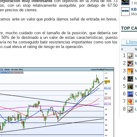
corporación muy interesante
con objetivos en la zona de los 73
7 R
os, con un stop relativamente asequible, por debajo de 67.50
KB
en precios de cierres.
amos ante un valor que podría darnos señal de entrada en breve,
.
TOP C
 mucho cuidado con el tamaño de la posición, que debería ser
50% de lo destinado a un valor de estas características, puesto
avía no ha conseguido batir resistencias importantes como son los
1 Sem
o cual eleva el rating de riesgo en la operación.
#
N
1
2
f
3
N
4
5
r
6
Q
7
R
8
L