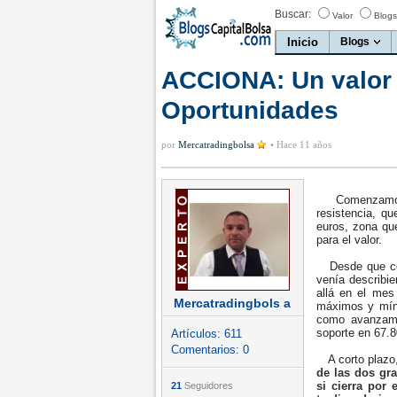
Buscar:
Valor
Blogs
Inicio
Blogs
ACCIONA: Un valor 
Oportunidades
por
Mercatradingbolsa
•
Hace 11 años
Comenzamos c
resistencia, q
euros, zona qu
para el valor.
Desde que cons
venía describie
allá en el mes
Mercatradingbols a
máximos y mínim
como avanzamo
soporte en 67.8
Artículos:
611
Comentarios:
0
A corto plazo
de las dos gra
si cierra por 
21
Seguidores