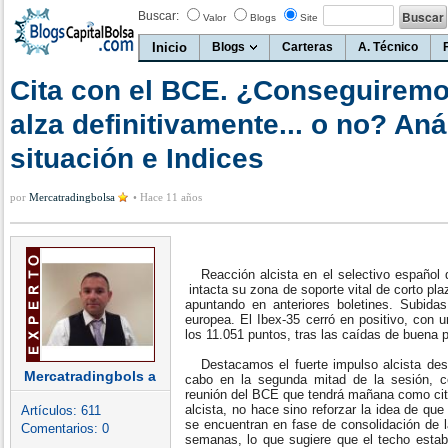
Buscar:
Valor
Blogs
Site
Inicio
Blogs
Carteras
A. Técnico
Cita con el BCE. ¿Conseguiremo
alza definitivamente... o no? Aná
situación e Indices
por
Mercatradingbolsa
•
Hace 11 años
Reacción alcista en el selectivo español q
intacta su zona de soporte vital de corto p
apuntando en anteriores boletines. Subidas
europea. El Ibex-35 cerró en positivo, con 
los 11.051 puntos, tras las caídas de buena p
Destacamos el fuerte impulso alcista des
Mercatradingbols a
cabo en la segunda mitad de la sesión, c
reunión del BCE que tendrá mañana como cit
alcista, no hace sino reforzar la idea de que
Artículos:
611
se encuentran en fase de consolidación de l
Comentarios:
0
semanas, lo que sugiere que el techo establ