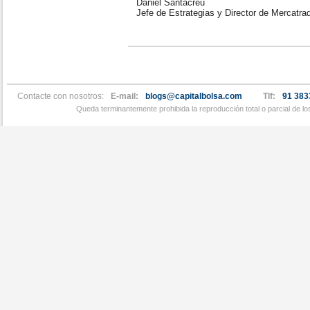
Daniel Santacreu
Jefe de Estrategias y Director de Mercatra
Contacte con nosotros:
E-mail:
blogs@capitalbolsa.com
Tlf:
91 383
Queda terminantemente prohibida la reproducción total o parcial de l