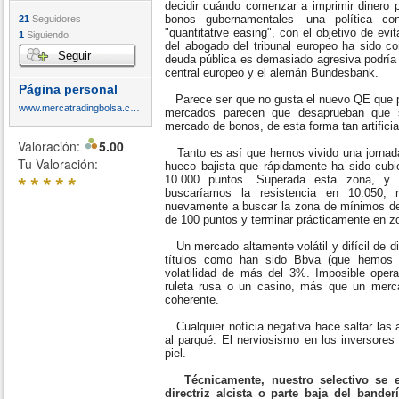
decidir cuándo comenzar a imprimir dinero 
bonos gubernamentales- una política con
21
Seguidores
"quantitative easing", con el objetivo de evi
1
Siguiendo
del abogado del tribunal europeo ha sido c
Seguir
deuda pública es demasiado agresiva podría 
central europeo y el alemán Bundesbank.
Página personal
Parece ser que no gusta el nuevo QE que pa
www.mercatradingbolsa.com
mercados parecen que desaprueban que s
mercado de bonos, de esta forma tan artificia
Valoración:
5.00
Tanto es así que hemos vivido una jornada
Tu Valoración:
hueco bajista que rápidamente ha sido cubi
*
*
*
*
*
10.000 puntos. Superada esta zona, y 
buscaríamos la resistencia en 10.050, 
nuevamente a buscar la zona de mínimos d
de 100 puntos y terminar prácticamente en 
Un mercado altamente volátil y difícil de di
títulos como han sido Bbva (que hemos e
volatilidad de más del 3%. Imposible oper
ruleta rusa o un casino, más que un merc
coherente.
Cualquier notícia negativa hace saltar las 
al parqué. El nerviosismo en los inversores
piel.
Técnicamente, nuestro selectivo se en
directriz alcista o parte baja del band