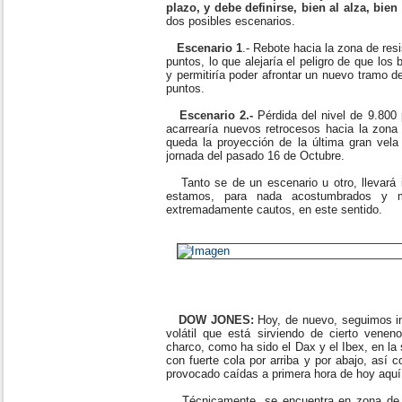
plazo, y debe definirse, bien al alza, bien 
dos posibles escenarios.
Escenario 1
.- Rebote hacia la zona de res
puntos, lo que alejaría el peligro de que los
y permitiría poder afrontar un nuevo tramo 
puntos.
Escenario 2.-
Pérdida del nivel de 9.800 
acarrearía nuevos retrocesos hacia la zona
queda la proyección de la última gran vela
jornada del pasado 16 de Octubre.
Tanto se de un escenario u otro, llevará im
estamos, para nada acostumbrados y 
extremadamente cautos, en este sentido.
DOW JONES:
Hoy, de nuevo, seguimos i
volátil que está sirviendo de cierto venen
charco, como ha sido el Dax y el Ibex, en la
con fuerte cola por arriba y por abajo, así 
provocado caídas a primera hora de hoy aquí
Técnicamente, se encuentra en zona de a