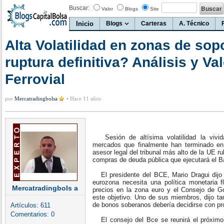
Buscar:
Valor
Blogs
Site
Inicio
Blogs
Carteras
A. Técnico
Alta Volatilidad en zonas de sop
ruptura definitiva? Análisis y Val
Ferrovial
por
Mercatradingbolsa
•
Hace 11 años
Sesión de altísima volatilidad la vivid
mercados que finalmente han terminado en t
asesor legal del tribunal más alto de la UE ru
compras de deuda pública que ejecutará el B
El presidente del BCE, Mario Dragui dijo e
eurozona necesita una política monetaria fl
Mercatradingbols a
precios en la zona euro y el Consejo de Go
este objetivo. Uno de sus miembros, dijo t
de bonos soberanos debería decidirse con pro
Artículos:
611
Comentarios:
0
El consejo del Bce se reunirá el próximo