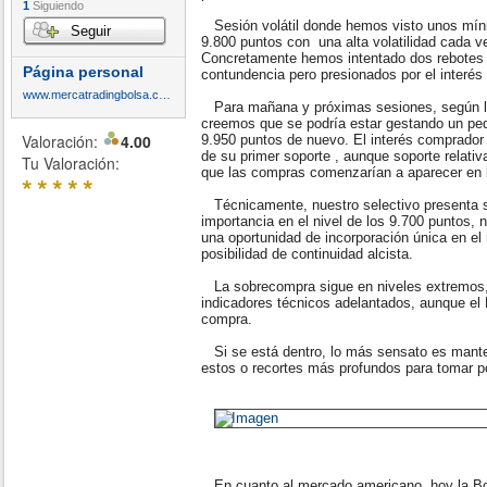
1
Siguiendo
Sesión volátil donde hemos visto unos mín
Seguir
9.800 puntos con una alta volatilidad cada v
Concretamente hemos intentado dos rebotes 
Página personal
contundencia pero presionados por el interés
www.mercatradingbolsa.com
Para mañana y próximas sesiones, según lo 
creemos que se podría estar gestando un peq
Valoración:
4.00
9.950 puntos de nuevo. El interés comprador 
de su primer soporte , aunque soporte relati
Tu Valoración:
que las compras comenzarían a aparecer en b
*
*
*
*
*
Técnicamente, nuestro selectivo presenta su
importancia en el nivel de los 9.700 puntos, n
una oportunidad de incorporación única en e
posibilidad de continuidad alcista.
La sobrecompra sigue en niveles extremos,
indicadores técnicos adelantados, aunque e
compra.
Si se está dentro, lo más sensato es manten
estos o recortes más profundos para tomar po
En cuanto al mercado americano, hoy la Bol