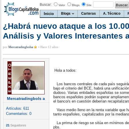
Buscar:
Valor
Blogs
Site
Inicio
Blogs
Carteras
A. Técnico
¿Habrá nuevo ataque a los 10.0
Análisis y Valores Interesantes 
por
Mercatradingbolsa
•
Hace 12 años
Hola a todos:
Los bancos centrales de cada país seguirá
bajo el criterio del BCE, habrá una unificaci
dudoso. Varias entidades españolas se someter
bancos españoles podrán superar ampliamente
Mercatradingbols a
el banco/s en cuestión deberían recapitalizars
Artículos:
611
Vaso medio lleno en la renta variable que h
Comentarios:
0
tanto españoles, capitalizados por la median
La prrima de riesgo se sitúa en mínimos de
21
Seguidores
pbs.