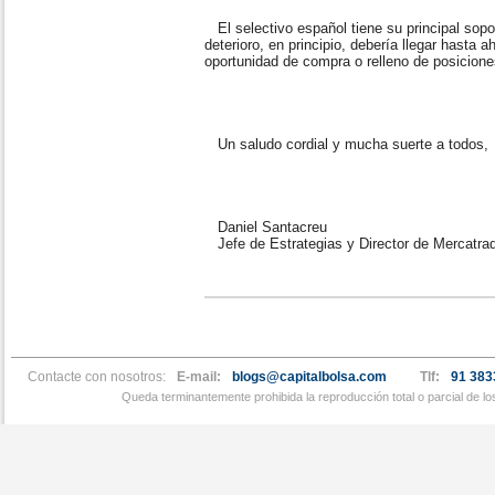
El selectivo español tiene su principal sopor
deterioro, en principio, debería llegar hasta ah
oportunidad de compra o relleno de posicion
Un saludo cordial y mucha suerte a todos,
Daniel Santacreu
Jefe de Estrategias y Director de Mercatra
Contacte con nosotros:
E-mail:
blogs@capitalbolsa.com
Tlf:
91 383
Queda terminantemente prohibida la reproducción total o parcial de l