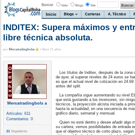
Buscar:
Valor
Blogs
Site
Inicio
Blogs
Carteras
A. Técnico
INDITEX: Supera máximos y entr
libre técnica absoluta.
por
Mercatradingbolsa
•
Hace 11 años
Los títulos de Inditex, después de la zona
de ayer, al superar niveles de 24 euros se han
es que el actual nivel de cotización en 24.69
antes del split.
La compañía sigue aumentando su nivel Ebi
que está gustando a los inversores, sin ning
Mercatradingbols a
técnicos, la proyección alcista iniciada a pri
hasta la actualidad, en una secuencia de m
gráfico diario, semanal y mensual.
Artículos:
611
Comentarios:
0
Quien no esté dentro y desee añadir algo má
su cartera, vemos posibilidades de entrada e
que el objetivo técnico de corto plazo, según
21
Seguidores