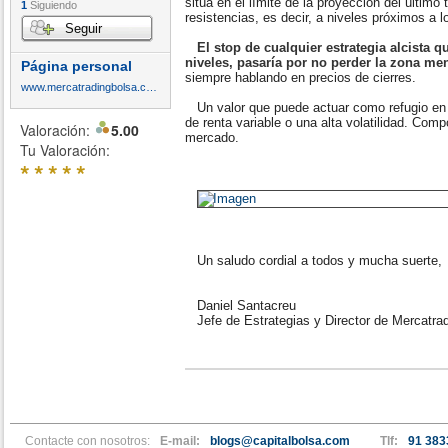
sitúa en el límite de la proyección del último
1
Siguiendo
resistencias, es decir, a niveles próximos a 
Seguir
El stop de cualquier estrategia alcista q
niveles, pasaría por no perder la zona m
Página personal
siempre hablando en precios de cierres.
www.mercatradingbolsa.com
Un valor que puede actuar como refugio en 
de renta variable o una alta volatilidad. Com
Valoración:
5.00
mercado.
Tu Valoración:
*
*
*
*
*
Un saludo cordial a todos y mucha suerte,
Daniel Santacreu
Jefe de Estrategias y Director de Mercatra
Contacte con nosotros:
E-mail:
blogs@capitalbolsa.com
Tlf:
91 383