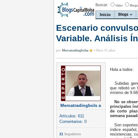
Buscar:
Valor
Blogs
Inicio
Blogs
Escenario convulso
Variable. Análisis Í
por
Mercatradingbolsa
•
Hace 11 años
Hola a todos:
Subidas genera
que rebotó un 
mínimo de 9.68
No se observa
Mercatradingbols a
principales ín
de corto pla
semana pasad
Artículos:
611
Comentarios:
0
Son soportes c
índice español
resistencias, c
21
Seguidores