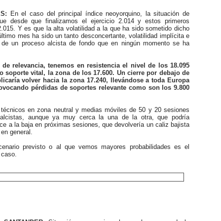
S:
En el caso del principal índice neoyorquino, la situación de
igue desde que finalizamos el ejercicio 2.014 y estos primeros
015. Y es que la alta volatilidad a la que ha sido sometido dicho
último mes ha sido un tanto desconcertante, volatilidad implícita e
o de un proceso alcista de fondo que en ningún momento se ha
e relevancia, tenemos en resistencia el nivel de los 18.095
 soporte vital, la zona de los 17.600. Un cierre por debajo de
plicaría volver hacia la zona 17.240, llevándose a toda Europa
provocando pérdidas de soportes relevante como son los 9.800
écnicos en zona neutral y medias móviles de 50 y 20 sesiones
 alcistas, aunque ya muy cerca la una de la otra, que podría
ce a la baja en próximas sesiones, que devolvería un caliz bajista
en general.
ario previsto o al que vemos mayores probabilidades es el
e caso.