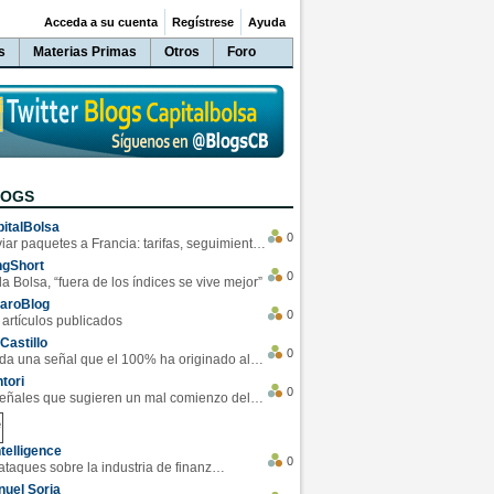
Acceda a su cuenta
Regístrese
Ayuda
s
Materias Primas
Otros
Foro
LOGS
italBolsa
0
Enviar paquetes a Francia: tarifas, seguimiento y ventajas destacadas
ngShort
0
la Bolsa, “fuera de los índices se vive mejor”
varoBlog
0
 artículos publicados
Castillo
0
Se da una señal que el 100% ha originado alzas en las bolsas
tori
0
4 Señales que sugieren un mal comienzo del 3T de la economía EEUU
telligence
0
Los ciberataques sobre la industria de finanzas se han duplicado este año
uel Soria