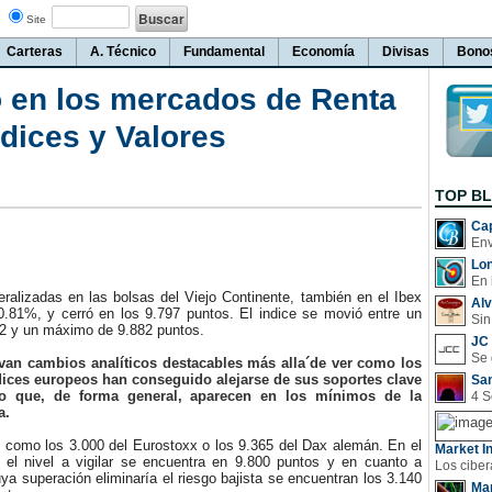
Site
Carteras
A. Técnico
Fundamental
Economía
Divisas
Bono
 en los mercados de Renta
ndices y Valores
TOP B
Cap
Lo
En 
lizadas en las bolsas del Viejo Continente, también en el Ibex
Al
0.81%, y cerró en los 9.797 puntos. El indice se movió entre un
Sin
2 y un máximo de 9.882 puntos.
JC 
n cambios analíticos destacables más alla´de ver como los
dices europeos han conseguido alejarse de sus soportes clave
San
zo que, de forma general, aparecen en los mínimos de la
a.
omo los 3.000 del Eurostoxx o los 9.365 del Dax alemán. En el
Market In
, el nivel a vigilar se encuentra en 9.800 puntos y en cuanto a
uya superación eliminaría el riesgo bajista se encuentran los 3.140
Man