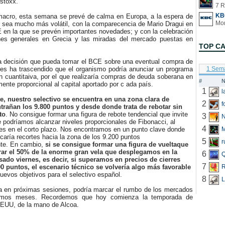
stoxx.
7 R
KB
cro, esta semana se prevé de calma en Europa, a la espera de
e sea mucho más volátil, con la comparecencia de Mario Dragui en
 en la que se prevén importantes novedades; y con la celebración
nes generales en Grecia y las miradas del mercado puestas en
TOP C
decisión que pueda tomar el BCE sobre una eventual compra de
nes ha trascendido que el organismo podría anunciar un programa
1 Sem
ión cuantitaiva, por el que realizaría compras de deuda soberana en
#
N
mente proporcional al capital aportado por c ada país.
1
 nuestro selectivo se encuentra en una zona clara de
2
f
trañan los 9.800 puntos y desde donde trata de rebotar sin
to
. No consigue formar una figura de rebote tendencial que invite
3
N
 podríamos alcanzar niveles proporcionales de Fibonacci, al
4
es en el corto plazo. Nos encontramos en un punto clave donde
icaría recortes hacia la zona de los 9.200 puntos
5
r
te. En cambio,
si se consigue formar una figura de vueltaque
rar el 50% de la enorme gran vela que desplegamos en la
6
Q
sado viernes, es decir, si superamos en precios de cierres
7
00 puntos, el escenario técnico se volvería algo más favorable
R
uevos objetivos para el selectivo español.
8
L
en próximas sesiones, podría marcar el rumbo de los mercados
imos meses. Recordemos que hoy comienza la temporada de
EEUU, de la mano de Alcoa.