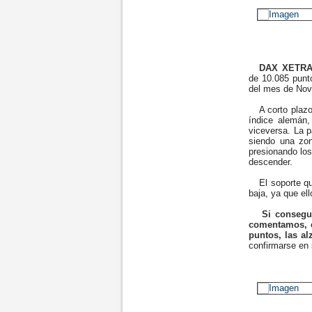
DAX XETR
de 10.085 punt
del mes de Nov
A corto plazo, 
índice alemán,
viceversa. La p
siendo una zon
presionando los
descender.
El soporte que
baja, ya que ell
Si consegui
comentamos, e
puntos, las al
confirmarse en 