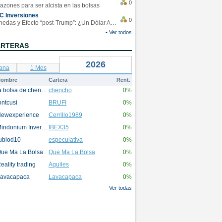
0
azones para ser alcista en las bolsas
C Inversiones
0
Monedas y Efecto “post-Trump”: ¿Un Dólar Americano operando en rangos?
• Ver todos
ARTERAS
2026
ana
1 Mes
ombre
Cartera
Rent.
la bolsa de chencho
chencho
0%
ontcusi
BRUFI
0%
ewexperience
Cerrillo1989
0%
Mindonium Inversions
IBEX35
0%
ubiod10
especulativa
0%
ue Ma La Bolsa
Que Ma La Bolsa
0%
eality trading
Aquiles
0%
avacapaca
Lavacapaca
0%
Ver todas