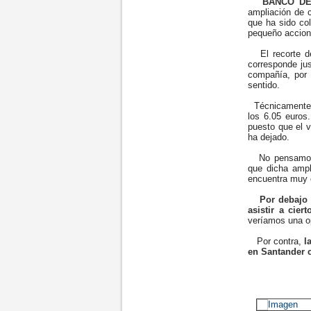
BANCO DE
ampliación de c
que ha sido col
pequeño accioni
El recorte de
corresponde ju
compañía, por 
sentido.
Técnicamente, 
los 6.05 euros.
puesto que el v
ha dejado.
No pensamos s
que dicha ampl
encuentra muy c
Por debajo d
asistir a cier
veríamos una o
Por contra,
l
en Santander c