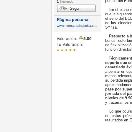
puntos del Euro
1
Siguiendo
Seguir
En el plano ma
que la siguient
el seno del BCE
Página personal
de las eleccio
www.mercatradingbolsa.com
SYriza.
Respecto a la 
Valoración:
5.00
bonos, este lu
Tu Valoración:
de flexibilizac
*
*
*
*
*
función directa
Técnicamente,
soporte que en
demasiado éxi
a pensar en que
menos relevant
su pérdida impl
aproximadamen
pase por supe
jornada del pa
niveles de 9.9
y trazaríamos n
Lo que ocurra 
en estos próx
resultados en 