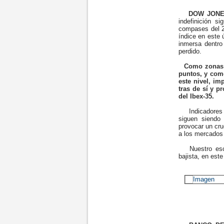
DOW JONE
indefinición s
compases del 2.
índice en este 
inmersa dentr
perdido.
Como zonas d
puntos, y como
este nivel, im
tras de sí y 
del Ibex-35.
Indicadores t
siguen siendo
provocar un cru
a los mercados 
Nuestro escen
bajista, en est