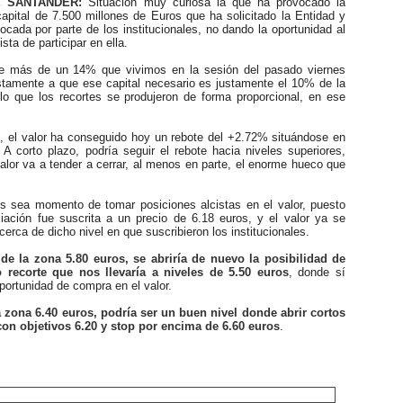
 SANTANDER:
Situación muy curiosa la que ha provocado la
apital de 7.500 millones de Euros que ha solicitado la Entidad y
ocada por parte de los institucionales, no dando la oportunidad al
sta de participar en ella.
 más de un 14% que vivimos en la sesión del pasado viernes
stamente a que ese capital necesario es justamente el 10% de la
lo que los recortes se produjeron de forma proporcional, en ese
el valor ha conseguido hoy un rebote del +2.72% situándose en
 A corto plazo, podría seguir el rebote hacia niveles superiores,
alor va a tender a cerrar, al menos en parte, el enorme hueco que
ea momento de tomar posiciones alcistas en el valor, puesto
iación fue suscrita a un precio de 6.18 euros, y el valor ya se
erca de dicho nivel en que suscribieron los institucionales.
e la zona 5.80 euros, se abriría de nuevo la posibilidad de
to recorte que nos llevaría a niveles de 5.50 euros
, donde sí
portunidad de compra en el valor.
a zona 6.40 euros, podría ser un buen nivel donde abrir cortos
on objetivos 6.20 y stop por encima de 6.60 euros
.