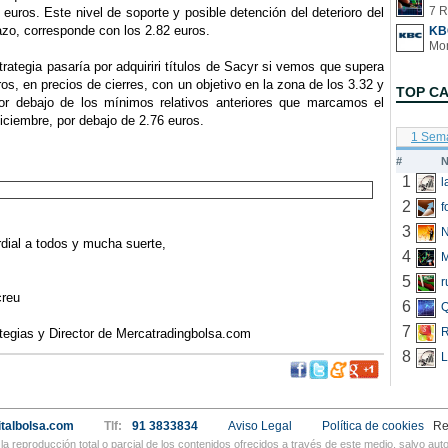
7 R
euros. Este nivel de soporte y posible detención del deterioro del
lazo, corresponde con los 2.82 euros.
KB
ategia pasaría por adquiriri títulos de Sacyr si vemos que supera
ros, en precios de cierres, con un objetivo en la zona de los 3.32 y
TOP C
or debajo de los mínimos relativos anteriores que marcamos el
ciembre, por debajo de 2.76 euros.
1 Sem
#
N
1
2
f
3
N
ial a todos y mucha suerte,
4
5
r
reu
6
Q
7
R
egias y Director de Mercatradingbolsa.com
8
L
talbolsa.com
Tlf:
91 3833834
Aviso Legal
Política de cookies
Re
a reproducción total o parcial de los contenidos ofrecidos a través de este medio, salvo a