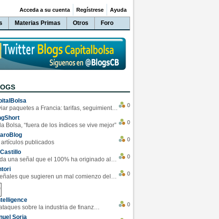
Acceda a su cuenta
Regístrese
Ayuda
s
Materias Primas
Otros
Foro
LOGS
italBolsa
0
Enviar paquetes a Francia: tarifas, seguimiento y ventajas destacadas
ngShort
0
la Bolsa, “fuera de los índices se vive mejor”
varoBlog
0
 artículos publicados
Castillo
0
Se da una señal que el 100% ha originado alzas en las bolsas
tori
0
4 Señales que sugieren un mal comienzo del 3T de la economía EEUU
telligence
0
Los ciberataques sobre la industria de finanzas se han duplicado este año
uel Soria