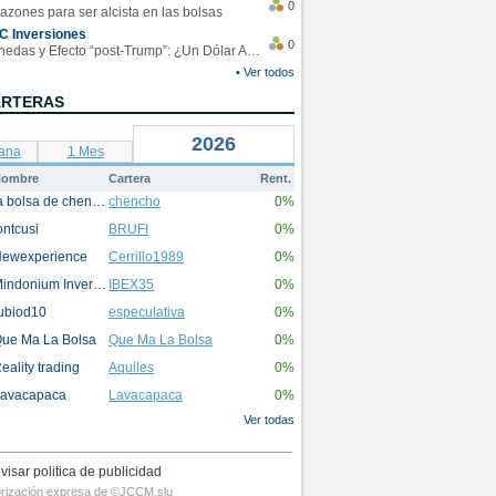
0
azones para ser alcista en las bolsas
C Inversiones
0
Monedas y Efecto “post-Trump”: ¿Un Dólar Americano operando en rangos?
• Ver todos
ARTERAS
2026
ana
1 Mes
ombre
Cartera
Rent.
la bolsa de chencho
chencho
0%
ontcusi
BRUFI
0%
ewexperience
Cerrillo1989
0%
Mindonium Inversions
IBEX35
0%
ubiod10
especulativa
0%
ue Ma La Bolsa
Que Ma La Bolsa
0%
eality trading
Aquiles
0%
avacapaca
Lavacapaca
0%
Ver todas
visar politica de publicidad
utorización expresa de ©JCCM,slu