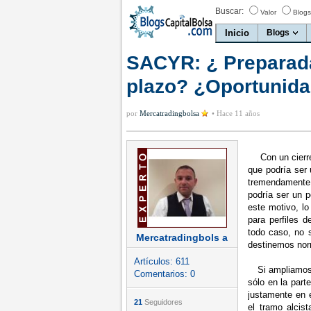
Buscar:
Valor
Blogs
Inicio
Blogs
SACYR: ¿ Preparada
plazo? ¿Oportunida
por
Mercatradingbolsa
•
Hace 11 años
Con un cierr
que podría ser 
tremendamente 
podría ser un p
este motivo, lo
para perfiles d
todo caso, no 
Mercatradingbols a
destinemos norm
Artículos:
611
Si ampliamos e
Comentarios:
0
sólo en la part
justamente en 
21
Seguidores
el tramo alcis