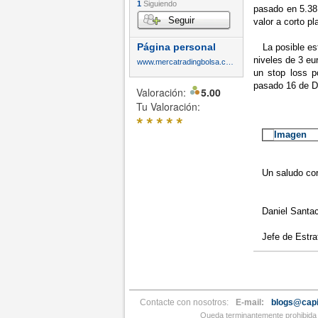
1
Siguiendo
pasado en 5.38 
Seguir
valor a corto p
Página personal
La posible estr
niveles de 3 eu
www.mercatradingbolsa.com
un stop loss p
pasado 16 de Di
Valoración:
5.00
Tu Valoración:
*
*
*
*
*
Un saludo cord
Daniel Santac
Jefe de Estrat
Contacte con nosotros:
E-mail:
blogs@capi
Queda terminantemente prohibida l