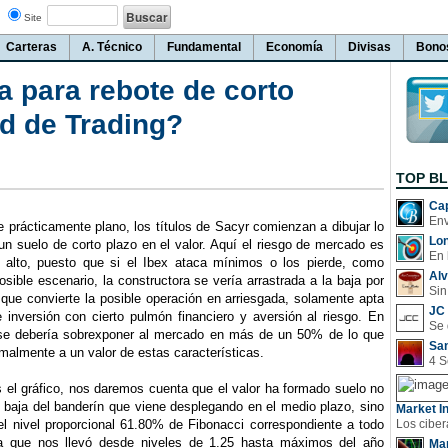
Site
Carteras
A. Técnico
Fundamental
Economía
Divisas
Bono
 para rebote de corto
d de Trading?
TOP B
Cap
e prácticamente plano, los títulos de Sacyr comienzan a dibujar lo
Lo
un suelo de corto plazo en el valor. Aquí el riesgo de mercado es
En 
alto, puesto que si el Ibex ataca mínimos o los pierde, como
Al
osible escenario, la constructora se vería arrastrada a la baja por
Sin
 que convierte la posible operación en arriesgada, solamente apta
JC 
e inversión con cierto pulmón financiero y aversión al riesgo. En
se debería sobrexponer al mercado en más de un 50% de lo que
San
almente a un valor de estas características.
l gráfico, nos daremos cuenta que el valor ha formado suelo no
e baja del banderín que viene desplegando en el medio plazo, sino
Market In
el nivel proporcional 61.80% de Fibonacci correspondiente a todo
ta que nos llevó desde niveles de 1.25 hasta máximos del año
Man