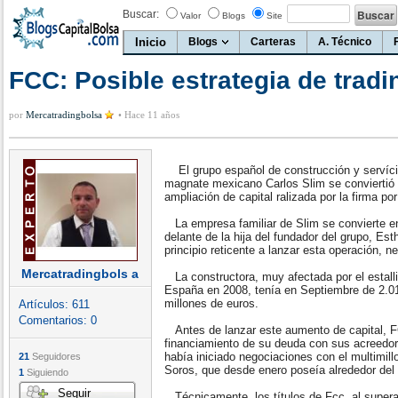
Buscar:
Valor
Blogs
Site
Inicio
Blogs
Carteras
A. Técnico
FCC: Posible estrategia de tradi
por
Mercatradingbolsa
•
Hace 11 años
El grupo español de construcción y servíc
magnate mexicano Carlos Slim se conviertió 
ampliación de capital ralizada por la firma po
La empresa familiar de Slim se convierte en
delante de la hija del fundador del grupo, Est
principio reticente a lanzar esta operación, 
Mercatradingbols a
La constructora, muy afectada por el estallid
España en 2008, tenía en Septiembre de 2.0
millones de euros.
Artículos:
611
Comentarios:
0
Antes de lanzar este aumento de capital, F
financiamiento de su deuda con sus acreed
había iniciado negociaciones con el multimil
21
Seguidores
Soros, que desde enero poseía alrededor del 
1
Siguiendo
Seguir
Técnicamente, los títulos de Fcc, al superar