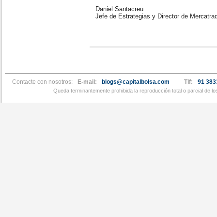
Daniel Santacreu
Jefe de Estrategias y Director de Mercatra
Contacte con nosotros:
E-mail:
blogs@capitalbolsa.com
Tlf:
91 383
Queda terminantemente prohibida la reproducción total o parcial de l