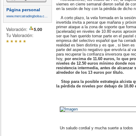
viernes en cierre semanal dieron señal de co
en la sesión de hoy con la pérdida de dicho n
Página personal
www.mercatradingbolsa.com
A corto plazo, la vela formada en la sesió
invertida invita a pensar que mañana y próx
primer ataque a la zona de soporte que forma l
Valoración:
5.00
(acelerada) en niveles de 10.80 euros aprox
Tu Valoración:
ser que han querido tomar parte en el pastel 
*
*
*
*
*
empresa del selectivo español que ha cerrad
realidad es bien distinta y es que , si bien e
parte del aspecto negativo que envolvía al val
para recuperar la confianza iinversora que r
hoy,
por encima de 11.60 euros, lo que pro
niveles de 12.50 euros mínimo donde no
resistencia intermedia, antes de alcanzar 
alrededor de los 13 euros por título.
Stop para la posible estrategia alcista q
la pérdida de niveles por debajo de 10.80 
Un saludo cordial y mucha suerte a todos