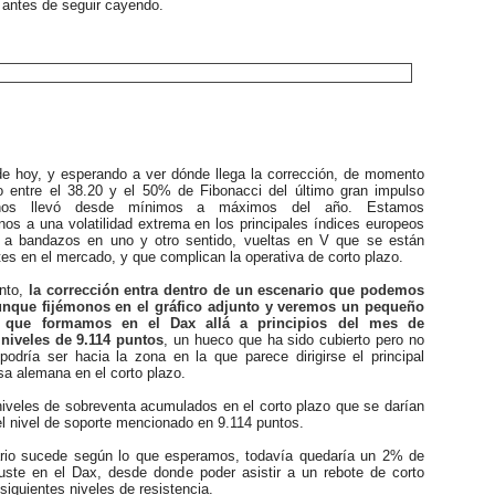
 antes de seguir cayendo.
de hoy, y esperando a ver dónde llega la corrección, de momento
 entre el 38.20 y el 50% de Fibonacci del último gran impulso
 nos llevó desde mínimos a máximos del año. Estamos
os a una volatilidad extrema en los principales índices europeos
 a bandazos en uno y otro sentido, vueltas en V que se están
es en el mercado, y que complican la operativa de corto plazo.
nto,
la corrección entra dentro de un escenario que podemos
unque fijémonos en el gráfico adjunto y veremos un pequeño
a que formamos en el Dax allá a principios del mes de
niveles de 9.114 puntos
, un hueco que ha sido cubierto pero no
podría ser hacia la zona en la que parece dirigirse el principal
lsa alemana en el corto plazo.
veles de sobreventa acumulados en el corto plazo que se darían
l nivel de soporte mencionado en 9.114 puntos.
io sucede según lo que esperamos, todavía quedaría un 2% de
juste en el Dax, desde donde poder asistir a un rebote de corto
siguientes niveles de resistencia.