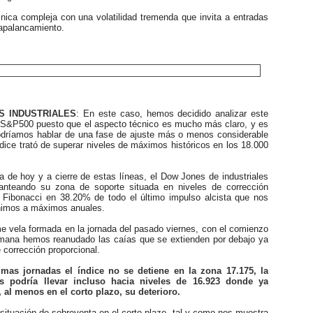
ica compleja con una volatilidad tremenda que invita a entradas
apalancamiento.
INDUSTRIALES
: En este caso, hemos decidido analizar este
al S&P500 puesto que el aspecto técnico es mucho más claro, y es
odríamos hablar de una fase de ajuste más o menos considerable
dice trató de superar niveles de máximos históricos en los 18.000
de hoy y a cierre de estas líneas, el Dow Jones de industriales
anteando su zona de soporte situada en niveles de corrección
e Fibonacci en 38.20% de todo el último impulso alcista que nos
nimos a máximos anuales.
 vela formada en la jornada del pasado viernes, con el comienzo
mana hemos reanudado las caías que se extienden por debajo ya
e corrección proporcional.
mas jornadas el índice no se detiene en la zona 17.175, la
s podría llevar incluso hacia niveles de 16.923 donde ya
, al menos en el corto plazo, su deterioro.
tuación de sobreventa en el corto plazo, tal y como nos muestra