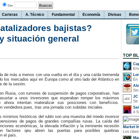
Site
Carteras
A. Técnico
Fundamental
Economía
Divisas
Bono
atalizadores bajistas?
 y situación general
TOP B
Cap
 de más a menos con una vuelta en el día y una caída tremenda
Lo
do los mercados aquí en Europa como al otro lado del Atlántico en
En 
e de la sesión.
Al
Sin
n Rusia, con rumores de suspensión de pagos corporativas, han
JC 
 asustar a unos inversores que esperaban romper los máximos
 ahora intentan materalizar sus posiciones con benefícios.
ón vendedora pues, tras una jornada con subidas iniciales.
San
mínimos históricos del rublo son una muestra del miedo inversor
spensiones de pagos de grandes compañías rusas. La caída del
anciones económicas, la elevada inflación y la inminente recesión
Market In
n factores qeu abren las puertas para posibles quiebras
n el país.
Man