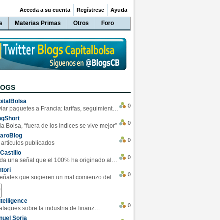
Acceda a su cuenta
Regístrese
Ayuda
s
Materias Primas
Otros
Foro
LOGS
italBolsa
0
Enviar paquetes a Francia: tarifas, seguimiento y ventajas destacadas
ngShort
0
la Bolsa, “fuera de los índices se vive mejor”
varoBlog
0
 artículos publicados
Castillo
0
Se da una señal que el 100% ha originado alzas en las bolsas
tori
0
4 Señales que sugieren un mal comienzo del 3T de la economía EEUU
telligence
0
Los ciberataques sobre la industria de finanzas se han duplicado este año
uel Soria