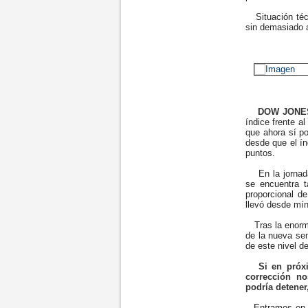
Situación técn
sin demasiado 
DOW JONES 
índice frente 
que ahora sí p
desde que el ín
puntos.
En la jornada 
se encuentra t
proporcional d
llevó desde mí
Tras la enorme
de la nueva se
de este nivel d
Si en próxi
corrección no
podría detener
Entramos en si