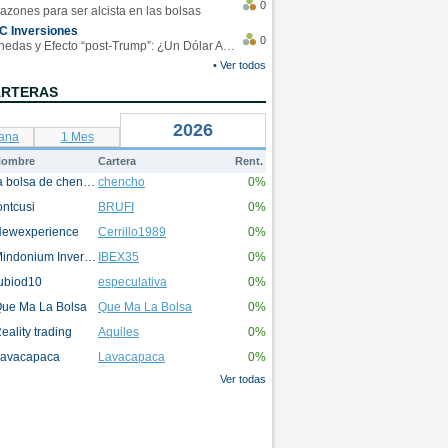
0
azones para ser alcista en las bolsas
C Inversiones
0
Monedas y Efecto “post-Trump”: ¿Un Dólar Americano operando en rangos?
• Ver todos
ARTERAS
2026
ana
1 Mes
ombre
Cartera
Rent.
la bolsa de chencho
chencho
0%
ontcusi
BRUFI
0%
ewexperience
Cerrillo1989
0%
Mindonium Inversions
IBEX35
0%
ubiod10
especulativa
0%
ue Ma La Bolsa
Que Ma La Bolsa
0%
eality trading
Aquiles
0%
avacapaca
Lavacapaca
0%
Ver todas