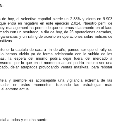
N:
e hoy, el selectivo español pierde un 2.38% y cierra en 9.903
que entra en negativo en este ejercicio 2.014. Nuestro perfil de
ney management ha permitido que estemos claramente en el lado
rcado con un resultado, a día de hoy, de 25 operaciones cerradas,
 ganancias y un rating de acierto en operaciones sobre índices de
sitivas.
er la cautela de cara a fín de año, parece ser que el rally de
 lo hemos vivido ya de forma adelantada con la subida de las
nas, la espera del mismo podría dejar fuera del mercado a
rsores, por lo que en el momento actual podría incluso ser una
ado, dejar atrapados provocando ventas masivas, para rebotar
.
 y siempre es aconsejable una vigilancia extrema de las
omadas en estos momentos, trazando las estrategias más
el entorno actual.
ial a todos y mucha suerte,