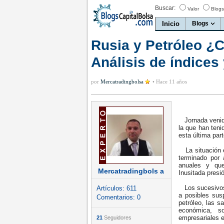
Buscar:
Valor
Blogs
Inicio
Blogs
Rusia y Petróleo ¿C
Análisis de índices
por
Mercatradingbolsa
•
Hace 11 años
Jornada venida
la que han teni
esta última part
La situación e
terminado por
anuales y que
Mercatradingbols a
Inusitada presi
Los sucesivos 
Artículos:
611
a posibles su
Comentarios:
0
petróleo, las s
económica, so
empresariales e
21
Seguidores