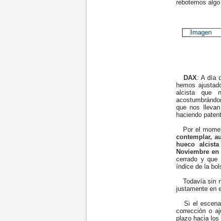
rebotemos algo
DAX
: A día 
hemos ajustado
alcista que
acostumbrándon
que nos llevan
haciendo patent
Por el mome
contemplar, a
hueco alcist
Noviembre en 
cerrado y que 
índice de la bo
Todavía sin ni
justamente en e
Si el escenar
corrección o a
plazo hacia los 