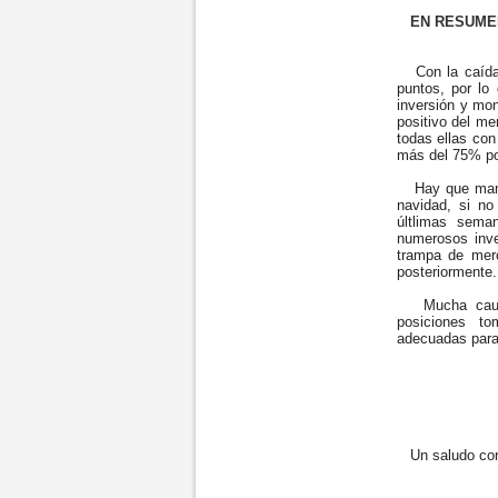
EN RESUME
Con la caída d
puntos, por lo 
inversión y mo
positivo del me
todas ellas con
más del 75% po
Hay que manten
navidad, si no
últlimas sema
numerosos inve
trampa de merc
posteriormente
Mucha cautela
posiciones t
adecuadas para 
Un saludo cord