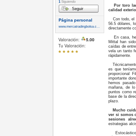
1
Siguiendo
Por toro la
Seguir
calidad exteri
Con todo, el p
Página personal
56.5 dólares, 
www.mercatradingbolsa.com
directamente co
En casa, hemo
Valoración:
5.00
Mittal han sid
Tu Valoración:
caídas de entr
*
*
*
*
*
vela un tanto f
rápidamente.
Técnicamente, 
es que teníamo
proporcional 
importante dond
hemos pasado 
mañana, de lo
puntos como ref
base de la dire
plazo.
Mucho cuida
ver si somos 
sesiones alr
estrategias al
Estocástico e