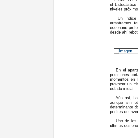
el Estocástico
niveles próximo
Un índice cla
arrastrarnos 
escenario prefe
desde ahí rebota
En el apartad
posiciones cor
momentos en lo
provocar un ci
estado inicial.
Aún así, hay 
aunque sin o
determinante do
perfiles de inv
Uno de los va
últimas sesione