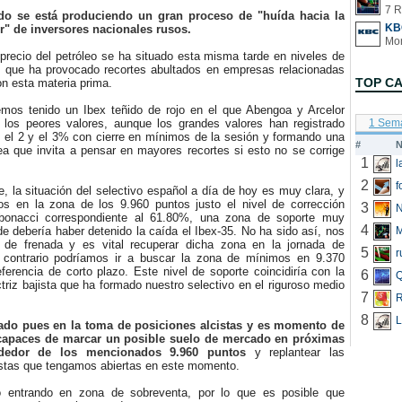
7 R
do se está produciendo un gran proceso de "huída hacia la
KB
or" de inversores nacionales rusos.
recio del petróleo se ha situado esta misma tarde en niveles de
lo que ha provocado recortes abultados en empresas relacionadas
TOP C
n esta materia prima.
s tenido un Ibex teñido de rojo en el que Abengoa y Arcelor
o los peores valores, aunque los grandes valores han registrado
1 Sem
e el 2 y el 3% con cierre en mínimos de la sesión y formando una
#
N
ea que invita a pensar en mayores recortes si esto no se corrige
1
2
f
la situación del selectivo español a día de hoy es muy clara, y
s en la zona de los 9.960 puntos justo el nivel de corrección
3
N
Fibonacci correspondiente al 61.80%, una zona de soporte muy
4
e debería haber detenido la caída el Ibex-35. No ha sido así, nos
de frenada y es vital recuperar dicha zona en la jornada de
5
r
 contrario podríamos ir a buscar la zona de mínimos en 9.370
erencia de corto plazo. Este nivel de soporte coincidiría con la
6
Q
ctriz bajista que ha formado nuestro selectivo en el riguroso medio
7
R
8
L
do pues en la toma de posiciones alcistas y es momento de
capaces de marcar un posible suelo de mercado en próximas
ededor de los mencionados 9.960 puntos
y replantear las
cistas que tengamos abiertas en este momento.
ntrando en zona de sobreventa, por lo que es posible que