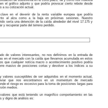
 en el gráfico adjunto y que podría provocar cierto rebote desde
s a su cotización actual.
ve en el devenir de la renta variable europea que podría
tanto al alza como a la baja en próximas sesiones. Nuestro
rido sería una detención de la caída alrededor del nivel 17.175 y
r y recuperar parte del terreno perdido.
o de valores interesantes, no nos definimos en la entrada de
tas en el mercado con la caída que llevamos acumulada en estos
s que cualquier notícia macro o acontecimiento positivo podría
erre masivo de posiciones cortas y devolver a los índices a su
valores susceptibles de ser adquiridos en el momento actual,
bviar que nos encontramos en un momentum de mercado
nde el riesgo es excesivo para la toma de posiciones largas para
ersión medios.
lores que está teniendo un magnífico comportamiento en las
s y digno de análisis es: